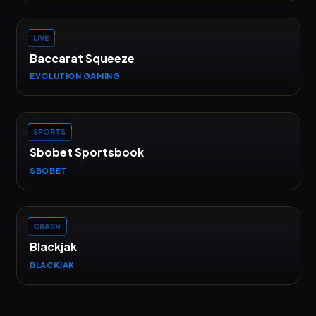
LIVE
Baccarat Squeeze
EVOLUTION GAMING
SPORTS
Sbobet Sportsbook
SBOBET
CRASH
Blackjak
BLACKJAK