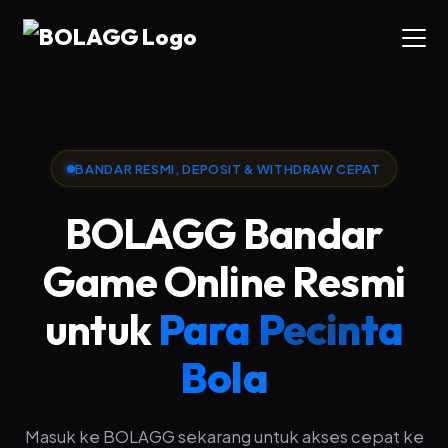
BANDAR RESMI, DEPOSIT & WITHDRAW CEPAT
BOLAGG Bandar
Game Online Resmi
untuk
Para Pecinta
Bola
Masuk ke BOLAGG sekarang untuk akses cepat ke