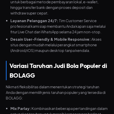
untuk berbagai metode pembayaran lokal, e-wallet,
hingga transfer bank dengan proses deposit dan
withdraw super cepat.
Layanan Pelanggan 24/7:
Tim Customer Service
profesional kami siap membantu Anda kapan saja melalui
fitur Live Chat dan WhatsApp selama 24 jam non-stop.
Desain User-Friendly & Mobile Responsive:
Akses
situs dengan mudah melalui perangkat smartphone
(Android/iOS) maupun desktop tanpa kendala.
Variasi Taruhan Judi Bola Populer di
BOLAGG
Nikmati fleksibilitas dalam menentukan strategi taruhan
Anda dengan memilih jenis taruhan populer yang tersedia di
BOLAGG
:
Mix Parlay:
Kombinasikan beberapa pertandingan dalam
satu paket taruhan untuk meraih kemenangan berlipat