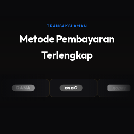
TRANSAKSI AMAN
Metode Pembayaran
Terlengkap
ovo
DANA
gopay