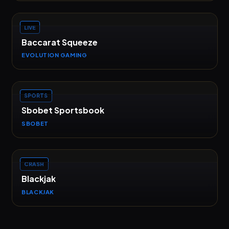
LIVE
Baccarat Squeeze
EVOLUTION GAMING
SPORTS
Sbobet Sportsbook
SBOBET
CRASH
Blackjak
BLACKJAK