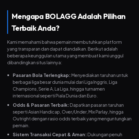
Mengapa BOLAGG Adalah Pilihan
Terbaik Anda?
Kami memahami bahwa pemain membutuhkan platform
yang transparan dan dapat diandalkan. Berikut adalah
beberapa keunggulan utama yang membuat kami unggul
dibandingkan situs lainnya:
Pasaran Bola Terlengkap:
Menyediakan taruhan untuk
berbagai liga besar dunia mulai dari Liga Inggris, Liga
Champions, Serie A, La Liga, hingga turnamen
internasional seperti Piala Dunia dan Euro.
Odds & Pasaran Terbaik:
Dapatkan pasaran taruhan
seperti Asian Handicap, Over/Under, Mix Parlay, hingga
Outright dengan rasio odds terbaik yang menguntungkan
pemain.
Sistem Transaksi Cepat & Aman:
Dukungan penuh