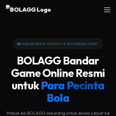
BANDAR RESMI, DEPOSIT & WITHDRAW CEPAT
BOLAGG Bandar
Game Online Resmi
untuk
Para Pecinta
Bola
Masuk ke BOLAGG sekarang untuk akses cepat ke