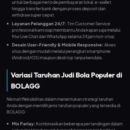
untuk berbagai metode pembayaran lokal, e-wallet,
hingga transfer bank dengan proses deposit dan
withdraw super cepat.
Layanan Pelanggan 24/7:
Tim Customer Service
profesional kami siap membantu Anda kapan saja melalui
fitur Live Chat dan WhatsApp selama 24 jam non-stop.
Desain User-Friendly & Mobile Responsive:
Akses
situs dengan mudah melalui perangkat smartphone
(Android/iOS) maupun desktop tanpa kendala.
Variasi Taruhan Judi Bola Populer di
BOLAGG
Nikmati fleksibilitas dalam menentukan strategi taruhan
Anda dengan memilih jenis taruhan populer yang tersedia di
BOLAGG
:
Mix Parlay:
Kombinasikan beberapa pertandingan dalam
satu paket taruhan untuk meraih kemenangan berlipat