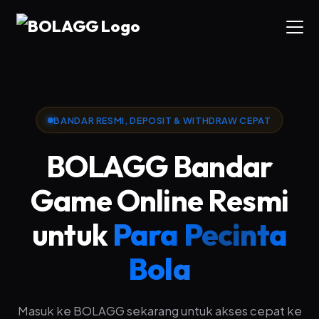
BANDAR RESMI, DEPOSIT & WITHDRAW CEPAT
BOLAGG Bandar
Game Online Resmi
untuk
Para Pecinta
Bola
Masuk ke BOLAGG sekarang untuk akses cepat ke