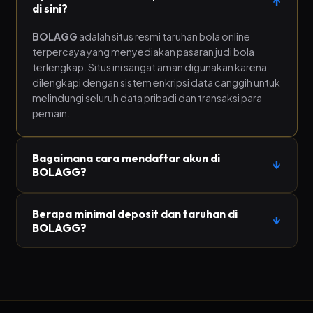
↓
di sini?
BOLAGG
adalah situs resmi taruhan bola online
terpercaya yang menyediakan pasaran judi bola
terlengkap. Situs ini sangat aman digunakan karena
dilengkapi dengan sistem enkripsi data canggih untuk
melindungi seluruh data pribadi dan transaksi para
pemain.
Bagaimana cara mendaftar akun di
↓
BOLAGG?
Proses pendaftaran sangat mudah. Anda hanya perlu
Berapa minimal deposit dan taruhan di
mengunjungi situs resmi
BOLAGG
, klik tombol
↓
BOLAGG?
Daftar
, lalu isi formulir pendaftaran dengan data
yang valid (Username, Password, Nomor Telepon, dan
Di
BOLAGG
, kami menyediakan minimum deposit
Rekening Bank). Setelah itu, akun Anda langsung siap
yang sangat terjangkau agar semua kalangan dapat
digunakan.
menikmati permainan. Anda sudah bisa mulai
memasang taruhan bola kesayangan Anda segera