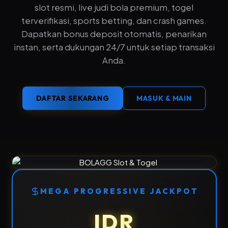
slot resmi, live judi bola premium, togel
terverifikasi, sports betting, dan crash games.
Dapatkan bonus deposit otomatis, penarikan
instan, serta dukungan 24/7 untuk setiap transaksi
Anda.
DAFTAR SEKARANG
MASUK & MAIN
MEGA PROGRESSIVE JACKPOT
IDR