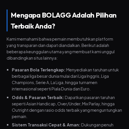
Mengapa BOLAGG Adalah Pilihan
Terbaik Anda?
Kami memahami bahwa pemain membutuhkan platform
yang transparan dan dapat diandalkan. Berikut adalah
beberapa keunggulan utama yang membuat kami unggul
dibandingkan situs lainnya:
Pasaran Bola Terlengkap:
Menyediakan taruhan untuk
berbagai liga besar dunia mulai dari Liga Inggris, Liga
Champions, Serie A, La Liga, hingga turnamen
internasional seperti Piala Dunia dan Euro.
Odds & Pasaran Terbaik:
Dapatkan pasaran taruhan
seperti Asian Handicap, Over/Under, Mix Parlay, hingga
Outright dengan rasio odds terbaik yang menguntungkan
pemain.
Sistem Transaksi Cepat & Aman:
Dukungan penuh