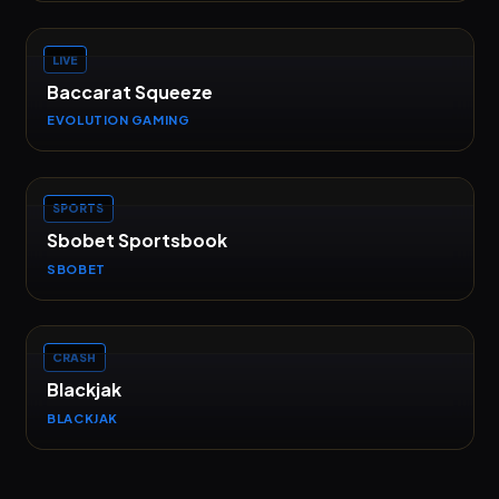
LIVE
Baccarat Squeeze
EVOLUTION GAMING
SPORTS
Sbobet Sportsbook
SBOBET
CRASH
Blackjak
BLACKJAK