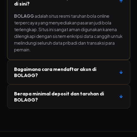
↓
di sini?
BOLAGG
adalah situs resmi taruhan bola online
terpercaya yang menyediakan pasaran judi bola
terlengkap. Situs ini sangat aman digunakan karena
dilengkapi dengan sistem enkripsi data canggih untuk
melindungi seluruh data pribadi dan transaksi para
pemain.
Bagaimana cara mendaftar akun di
↓
BOLAGG?
Proses pendaftaran sangat mudah. Anda hanya perlu
Berapa minimal deposit dan taruhan di
mengunjungi situs resmi
BOLAGG
, klik tombol
↓
BOLAGG?
Daftar
, lalu isi formulir pendaftaran dengan data
yang valid (Username, Password, Nomor Telepon, dan
Di
BOLAGG
, kami menyediakan minimum deposit
Rekening Bank). Setelah itu, akun Anda langsung siap
yang sangat terjangkau agar semua kalangan dapat
digunakan.
menikmati permainan. Anda sudah bisa mulai
memasang taruhan bola kesayangan Anda segera