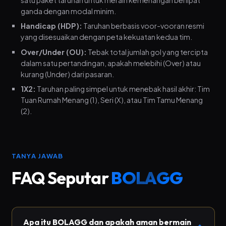
ganda dengan modal minim.
Handicap (HDP):
Taruhan berbasis voor-vooran resmi
yang disesuaikan dengan peta kekuatan kedua tim.
Over/Under (OU):
Tebak total jumlah gol yang tercipta
dalam satu pertandingan, apakah melebihi (Over) atau
kurang (Under) dari pasaran.
1X2:
Taruhan paling simpel untuk menebak hasil akhir: Tim
Tuan Rumah Menang (1), Seri (X), atau Tim Tamu Menang
(2).
TANYA JAWAB
FAQ Seputar
BOLAGG
Apa itu BOLAGG dan apakah aman bermain