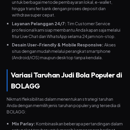
untuk berbagai metode pembayaran lokal, e-wallet,
hingga transfer bank dengan proses deposit dan
withdraw super cepat.
Layanan Pelanggan 24/7:
Tim Customer Service
profesional kami siap membantu Anda kapan saja melalui
fitur Live Chat dan WhatsApp selama 24 jam non-stop.
Desain User-Friendly & Mobile Responsive:
Akses
situs dengan mudah melalui perangkat smartphone
(Android/iOS) maupun desktop tanpa kendala.
Variasi Taruhan Judi Bola Populer di
BOLAGG
Nikmati fleksibilitas dalam menentukan strategi taruhan
Anda dengan memilih jenis taruhan populer yang tersedia di
BOLAGG
:
Mix Parlay:
Kombinasikan beberapa pertandingan dalam
satu paket taruhan untuk meraih kemenangan berlipat