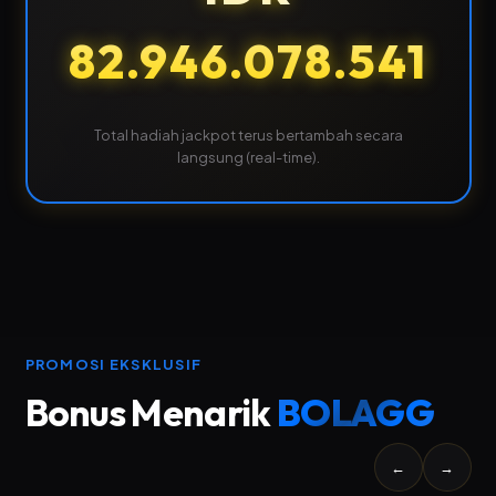
82.946.127.762
Total hadiah jackpot terus bertambah secara
langsung (real-time).
PROMOSI EKSKLUSIF
Bonus Menarik
BOLAGG
←
→