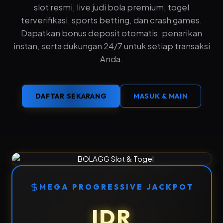
slot resmi, live judi bola premium, togel
terverifikasi, sports betting, dan crash games.
Dapatkan bonus deposit otomatis, penarikan
instan, serta dukungan 24/7 untuk setiap transaksi
Anda.
DAFTAR SEKARANG
MASUK & MAIN
MEGA PROGRESSIVE JACKPOT
IDR