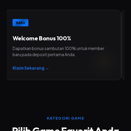
HARIAN
Bonus Deposit 10%
R
Klaim bonus deposit harian sebesar 10% setiap hari
Ak
tanpa batas limit.
ha
Klaim Sekarang →
Li
KATEGORI GAME
Pilih Game Favorit Anda