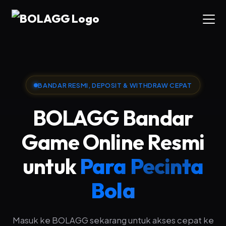
BANDAR RESMI, DEPOSIT & WITHDRAW CEPAT
BOLAGG Bandar
Game Online Resmi
untuk
Para Pecinta
Bola
Masuk ke BOLAGG sekarang untuk akses cepat ke