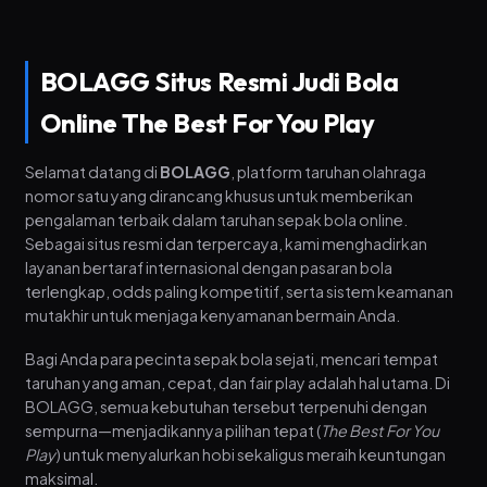
BOLAGG Situs Resmi Judi Bola
Online The Best For You Play
Selamat datang di
BOLAGG
, platform taruhan olahraga
nomor satu yang dirancang khusus untuk memberikan
pengalaman terbaik dalam taruhan sepak bola online.
Sebagai situs resmi dan terpercaya, kami menghadirkan
layanan bertaraf internasional dengan pasaran bola
terlengkap, odds paling kompetitif, serta sistem keamanan
mutakhir untuk menjaga kenyamanan bermain Anda.
Bagi Anda para pecinta sepak bola sejati, mencari tempat
taruhan yang aman, cepat, dan fair play adalah hal utama. Di
BOLAGG
, semua kebutuhan tersebut terpenuhi dengan
sempurna—menjadikannya pilihan tepat (
The Best For You
Play
) untuk menyalurkan hobi sekaligus meraih keuntungan
maksimal.