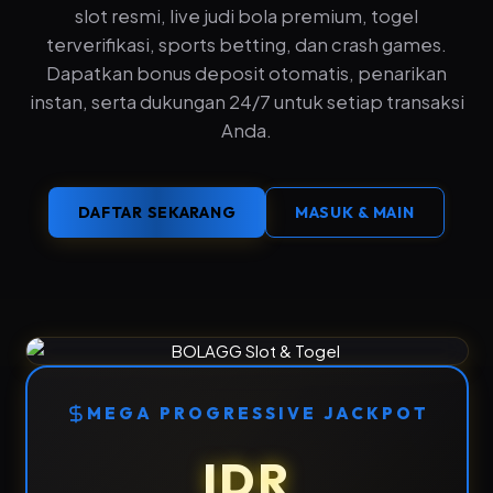
slot resmi, live judi bola premium, togel
terverifikasi, sports betting, dan crash games.
Dapatkan bonus deposit otomatis, penarikan
instan, serta dukungan 24/7 untuk setiap transaksi
Anda.
DAFTAR SEKARANG
MASUK & MAIN
MEGA PROGRESSIVE JACKPOT
IDR