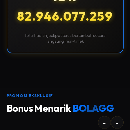
82.946.121.632
Total hadiah jackpot terus bertambah secara
langsung (real-time).
PROMOSI EKSKLUSIF
Bonus Menarik
BOLAGG
←
→