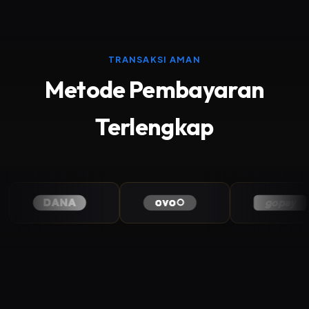
TRANSAKSI AMAN
Metode Pembayaran
Terlengkap
ovo
DANA
gopay