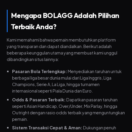
Mengapa BOLAGG Adalah Pilihan
Terbaik Anda?
Kami memahami bahwa pemain membutuhkan platform
yang transparan dan dapat diandalkan. Berikut adalah
beberapa keunggulan utama yang membuat kami unggul
dibandingkan situs lainnya:
Pasaran Bola Terlengkap:
Menyediakan taruhan untuk
berbagai liga besar dunia mulai dari Liga Inggris, Liga
Champions, Serie A, La Liga, hingga turnamen
internasional seperti Piala Dunia dan Euro.
Odds & Pasaran Terbaik:
Dapatkan pasaran taruhan
seperti Asian Handicap, Over/Under, Mix Parlay, hingga
Outright dengan rasio odds terbaik yang menguntungkan
pemain.
Sistem Transaksi Cepat & Aman:
Dukungan penuh