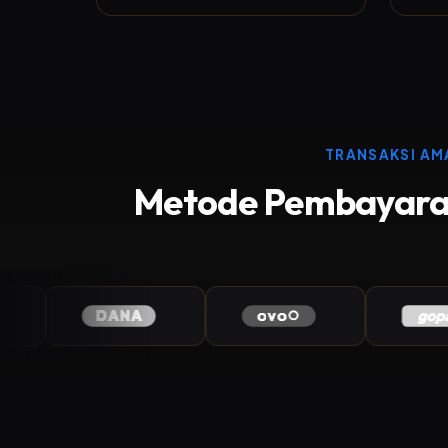
TRANSAKSI AM
Metode Pembayara
DANA
ovo
gopay