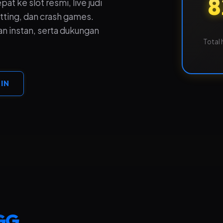
8
 ke slot resmi, live judi
etting, dan crash games.
n instan, serta dukungan
Total
IN
GG