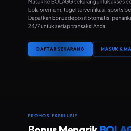
Masuk ke BOLAGG sekarang untuk akses cepat
bola premium, togel terverifikasi, sports b
Dapatkan bonus deposit otomatis, penarika
24/7 untuk setiap transaksi Anda.
DAFTAR SEKARANG
MASUK & MA
PROMOSI EKSKLUSIF
Bonus Menarik
BOLA