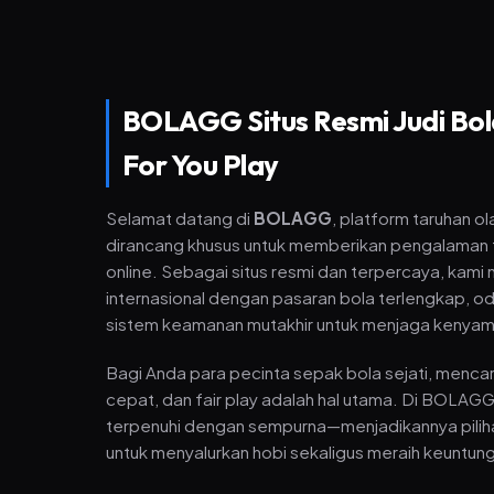
BOLAGG Situs Resmi Judi Bol
For You Play
Selamat datang di
BOLAGG
, platform taruhan o
dirancang khusus untuk memberikan pengalaman t
online. Sebagai situs resmi dan terpercaya, kami
internasional dengan pasaran bola terlengkap, od
sistem keamanan mutakhir untuk menjaga kenya
Bagi Anda para pecinta sepak bola sejati, menca
cepat, dan fair play adalah hal utama. Di
BOLAG
terpenuhi dengan sempurna—menjadikannya piliha
untuk menyalurkan hobi sekaligus meraih keuntun