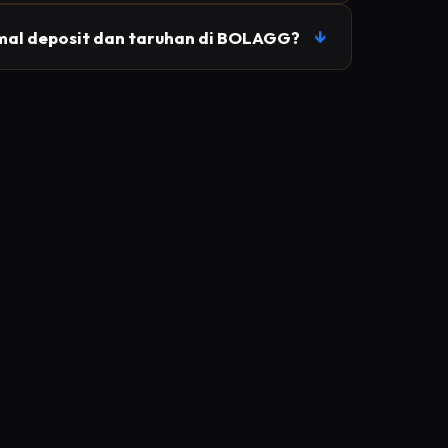
taran sangat mudah. Anda hanya perlu
↓
mal deposit dan taruhan di BOLAGG?
tus resmi
BOLAGG
, klik tombol
Daftar
, lalu isi
ftaran dengan data yang valid (Username,
kami menyediakan minimum deposit yang
r Telepon, dan Rekening Bank). Setelah itu,
gkau agar semua kalangan dapat menikmati
sung siap digunakan.
da sudah bisa mulai memasang taruhan bola
da segera setelah melakukan deposit
itentukan pada halaman transaksi.