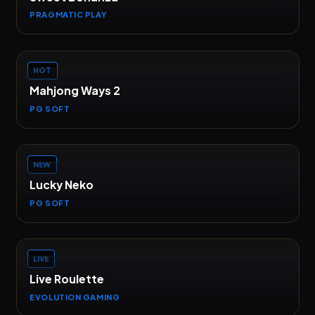
PRAGMATIC PLAY
HOT
Mahjong Ways 2
PG SOFT
NEW
Lucky Neko
PG SOFT
LIVE
Live Roulette
EVOLUTION GAMING