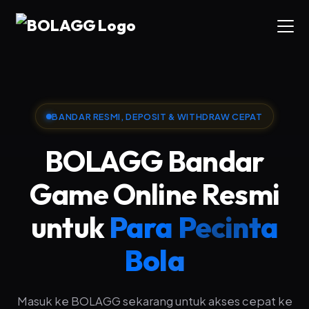
BANDAR RESMI, DEPOSIT & WITHDRAW CEPAT
BOLAGG Bandar
Game Online Resmi
untuk
Para Pecinta
Bola
Masuk ke BOLAGG sekarang untuk akses cepat ke