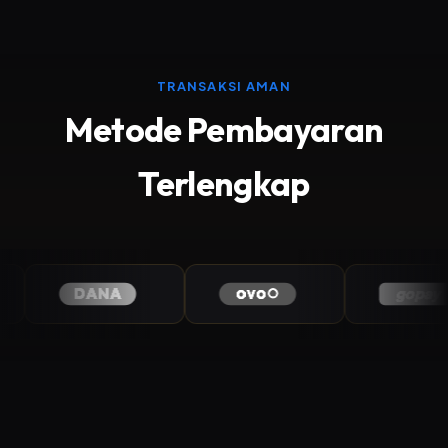
TRANSAKSI AMAN
Metode Pembayaran
Terlengkap
ovo
DANA
gopay