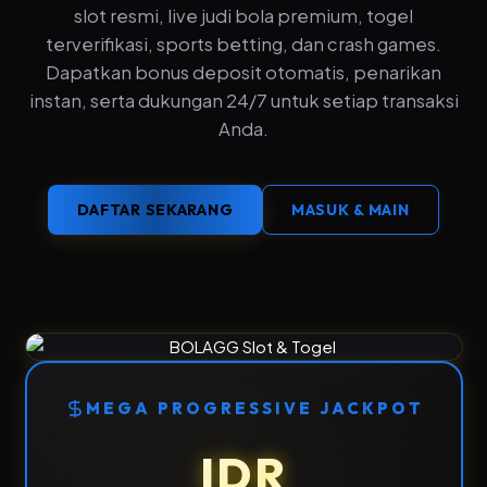
slot resmi, live judi bola premium, togel
terverifikasi, sports betting, dan crash games.
Dapatkan bonus deposit otomatis, penarikan
instan, serta dukungan 24/7 untuk setiap transaksi
Anda.
DAFTAR SEKARANG
MASUK & MAIN
MEGA PROGRESSIVE JACKPOT
IDR