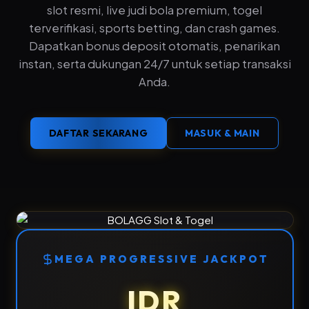
slot resmi, live judi bola premium, togel
terverifikasi, sports betting, dan crash games.
Dapatkan bonus deposit otomatis, penarikan
instan, serta dukungan 24/7 untuk setiap transaksi
Anda.
DAFTAR SEKARANG
MASUK & MAIN
MEGA PROGRESSIVE JACKPOT
IDR