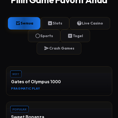
Semua
Slots
Live Casino
Sports
Togel
Crash Games
HOT
Gates of Olympus 1000
PRAGMATIC PLAY
POPULAR
Sweet Bonanza