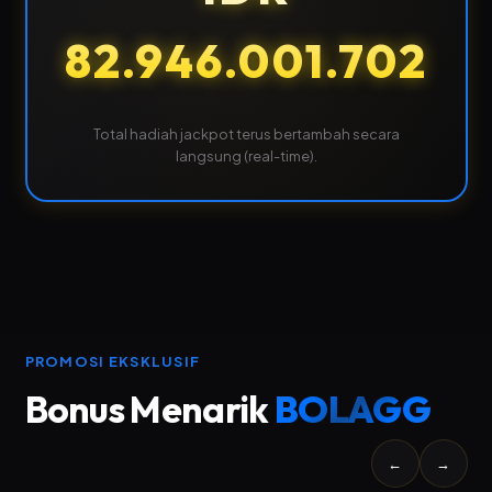
82.946.060.986
Total hadiah jackpot terus bertambah secara
langsung (real-time).
PROMOSI EKSKLUSIF
Bonus Menarik
BOLAGG
←
→