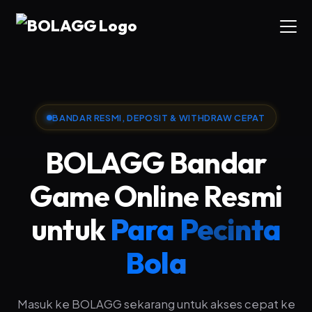
BANDAR RESMI, DEPOSIT & WITHDRAW CEPAT
BOLAGG Bandar
Game Online Resmi
untuk
Para Pecinta
Bola
Masuk ke BOLAGG sekarang untuk akses cepat ke