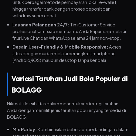
untuk berbagai metode pembayaran lokal, e-wallet,
hingga transfer bank dengan proses deposit dan
withdraw super cepat.
Layanan Pelanggan 24/7:
Tim Customer Service
profesional kami siap membantu Anda kapan saja melalui
fitur Live Chat dan WhatsApp selama 24 jam non-stop.
Desain User-Friendly & Mobile Responsive:
Akses
situs dengan mudah melalui perangkat smartphone
(Android/iOS) maupun desktop tanpa kendala.
Variasi Taruhan Judi Bola Populer di
BOLAGG
Nikmati fleksibilitas dalam menentukan strategi taruhan
Anda dengan memilih jenis taruhan populer yang tersedia di
BOLAGG
:
Mix Parlay:
Kombinasikan beberapa pertandingan dalam
satu paket taruhan untuk meraih kemenangan berlipat