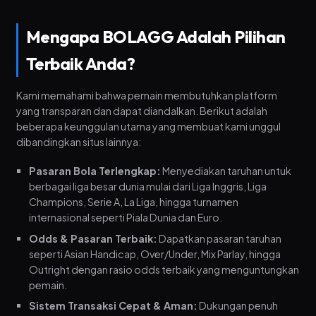
Mengapa BOLAGG Adalah Pilihan
Terbaik Anda?
Kami memahami bahwa pemain membutuhkan platform
yang transparan dan dapat diandalkan. Berikut adalah
beberapa keunggulan utama yang membuat kami unggul
dibandingkan situs lainnya:
Pasaran Bola Terlengkap:
Menyediakan taruhan untuk
berbagai liga besar dunia mulai dari Liga Inggris, Liga
Champions, Serie A, La Liga, hingga turnamen
internasional seperti Piala Dunia dan Euro.
Odds & Pasaran Terbaik:
Dapatkan pasaran taruhan
seperti Asian Handicap, Over/Under, Mix Parlay, hingga
Outright dengan rasio odds terbaik yang menguntungkan
pemain.
Sistem Transaksi Cepat & Aman:
Dukungan penuh