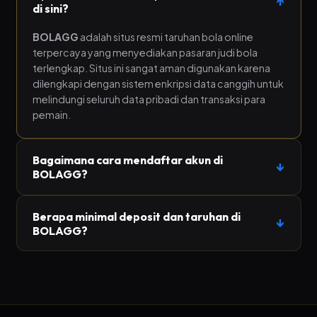
↓
di sini?
BOLAGG
adalah situs resmi taruhan bola online
terpercaya yang menyediakan pasaran judi bola
terlengkap. Situs ini sangat aman digunakan karena
dilengkapi dengan sistem enkripsi data canggih untuk
melindungi seluruh data pribadi dan transaksi para
pemain.
Bagaimana cara mendaftar akun di
↓
BOLAGG?
Proses pendaftaran sangat mudah. Anda hanya perlu
Berapa minimal deposit dan taruhan di
mengunjungi situs resmi
BOLAGG
, klik tombol
↓
BOLAGG?
Daftar
, lalu isi formulir pendaftaran dengan data
yang valid (Username, Password, Nomor Telepon, dan
Di
BOLAGG
, kami menyediakan minimum deposit
Rekening Bank). Setelah itu, akun Anda langsung siap
yang sangat terjangkau agar semua kalangan dapat
digunakan.
menikmati permainan. Anda sudah bisa mulai
memasang taruhan bola kesayangan Anda segera