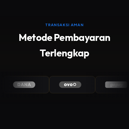
TRANSAKSI AMAN
Metode Pembayaran
Terlengkap
ovo
DANA
gopay