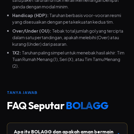
ganda dengan modal minim.
Handicap (HDP):
Taruhan berbasis voor-vooran resmi
yang disesuaikan dengan peta kekuatan kedua tim.
Over/Under (OU):
Tebak total jumlah gol yang tercipta
dalam satu pertandingan, apakah melebihi (Over) atau
kurang (Under) dari pasaran.
1X2:
Taruhan paling simpel untuk menebak hasil akhir: Tim
Tuan Rumah Menang (1), Seri (X), atau Tim Tamu Menang
(2).
TANYA JAWAB
FAQ Seputar
BOLAGG
Apa itu BOLAGG dan apakah aman bermain