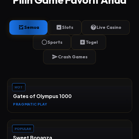
Semua
Slots
Live Casino
Sports
Togel
Crash Games
HOT
Gates of Olympus 1000
PRAGMATIC PLAY
POPULAR
Sweet Bonanza