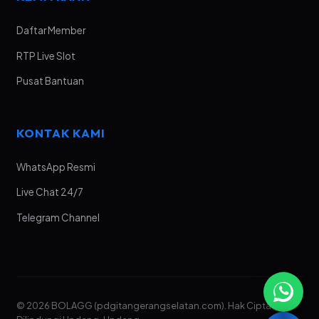
Daftar Member
RTP Live Slot
Pusat Bantuan
KONTAK KAMI
WhatsApp Resmi
Live Chat 24/7
Telegram Channel
© 2026 BOLAGG (pdgitangerangselatan.com). Hak Cipta