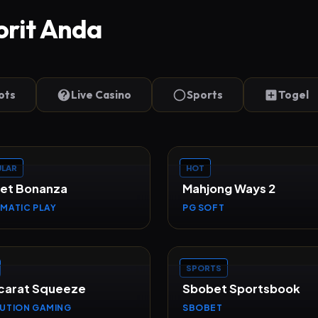
orit Anda
ots
Live Casino
Sports
Togel
LAR
HOT
et Bonanza
Mahjong Ways 2
MATIC PLAY
PG SOFT
SPORTS
carat Squeeze
Sbobet Sportsbook
UTION GAMING
SBOBET