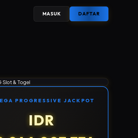
MASUK
DAFTAR
EGA PROGRESSIVE JACKPOT
IDR