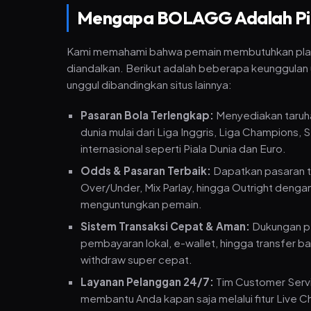
Mengapa BOLAGG Adalah Pili
Kami memahami bahwa pemain membutuhkan plat
diandalkan. Berikut adalah beberapa keunggula
unggul dibandingkan situs lainnya:
Pasaran Bola Terlengkap:
Menyediakan taruha
dunia mulai dari Liga Inggris, Liga Champions, 
internasional seperti Piala Dunia dan Euro.
Odds & Pasaran Terbaik:
Dapatkan pasaran ta
Over/Under, Mix Parlay, hingga Outright denga
menguntungkan pemain.
Sistem Transaksi Cepat & Aman:
Dukungan p
pembayaran lokal, e-wallet, hingga transfer 
withdraw super cepat.
Layanan Pelanggan 24/7:
Tim Customer Servi
membantu Anda kapan saja melalui fitur Live 