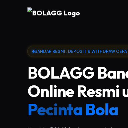
BANDAR RESMI, DEPOSIT & WITHDRAW CEPA
BOLAGG Ban
Online Resmi 
Pecinta Bola