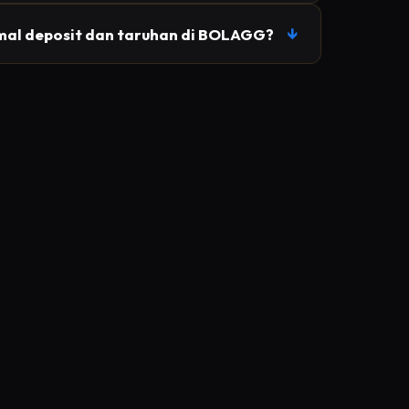
taran sangat mudah. Anda hanya perlu
↓
mal deposit dan taruhan di BOLAGG?
tus resmi
BOLAGG
, klik tombol
Daftar
, lalu isi
ftaran dengan data yang valid (Username,
kami menyediakan minimum deposit yang
r Telepon, dan Rekening Bank). Setelah itu,
gkau agar semua kalangan dapat menikmati
sung siap digunakan.
da sudah bisa mulai memasang taruhan bola
da segera setelah melakukan deposit
itentukan pada halaman transaksi.