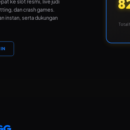
8
 ke slot resmi, live judi
etting, dan crash games.
n instan, serta dukungan
Total
IN
GG