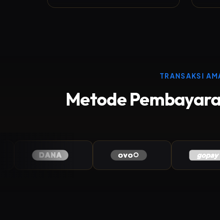
TRANSAKSI AM
Metode Pembayara
DANA
ovo
gopay