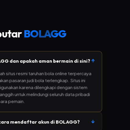
putar
BOLAGG
↓
AGG dan apakah aman bermain di sini?
ah situs resmi taruhan bola online terpercaya
an pasaran judi bola terlengkap. Situs ini
igunakan karena dilengkapi dengan sistem
canggih untuk melindungi seluruh data pribadi
para pemain.
↓
ara mendaftar akun di BOLAGG?