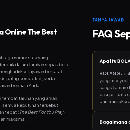
TANYA JAWAB
a Online The Best
FAQ Se
lahraga nomor satu yang
Apa itu BOL
erbaik dalam taruhan sepak bola
 menghadirkan layanan bertaraf
BOLAGG
adal
ds paling kompetitif, serta
yang menyediak
manan bermain Anda.
sangat aman d
enkripsi data 
ri tempat taruhan yang aman,
dan transaksi 
G
, semua kebutuhan tersebut
n tepat (
The Best For You Play
)
gan maksimal.
Bagaimana c