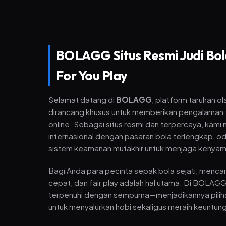
BOLAGG Situs Resmi Judi Bol
For You Play
Selamat datang di
BOLAGG
, platform taruhan o
dirancang khusus untuk memberikan pengalaman t
online. Sebagai situs resmi dan terpercaya, kami
internasional dengan pasaran bola terlengkap, od
sistem keamanan mutakhir untuk menjaga kenya
Bagi Anda para pecinta sepak bola sejati, menca
cepat, dan fair play adalah hal utama. Di
BOLAG
terpenuhi dengan sempurna—menjadikannya piliha
untuk menyalurkan hobi sekaligus meraih keuntun