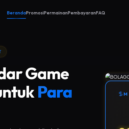
Beranda
Promosi
Permainan
Pembayaran
FAQ
T
dar Game
untuk
Para
M