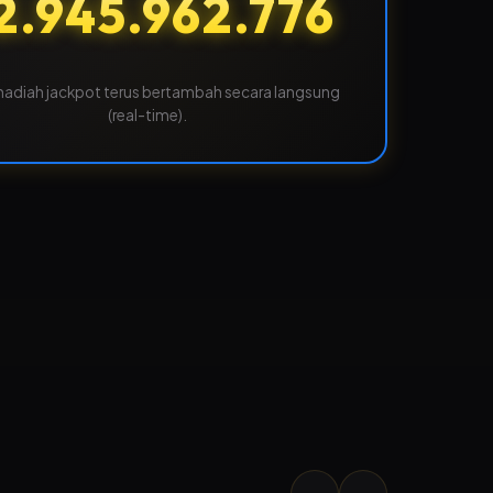
2.946.021.900
 hadiah jackpot terus bertambah secara langsung
(real-time).