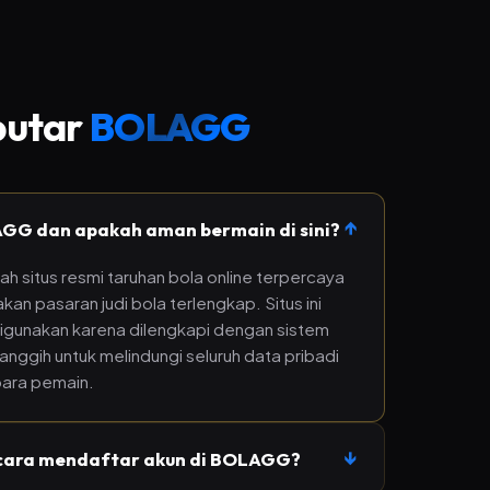
putar
BOLAGG
↓
AGG dan apakah aman bermain di sini?
ah situs resmi taruhan bola online terpercaya
an pasaran judi bola terlengkap. Situs ini
igunakan karena dilengkapi dengan sistem
canggih untuk melindungi seluruh data pribadi
para pemain.
↓
ara mendaftar akun di BOLAGG?