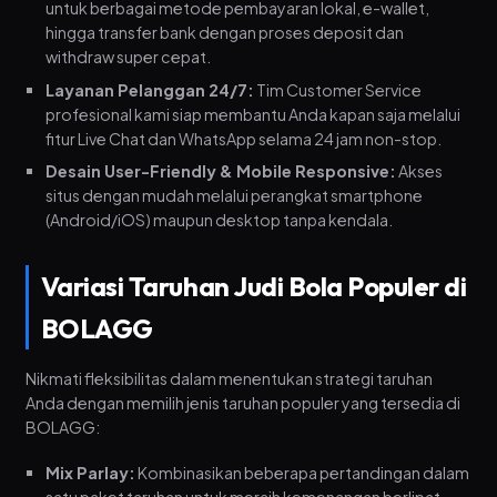
untuk berbagai metode pembayaran lokal, e-wallet,
hingga transfer bank dengan proses deposit dan
withdraw super cepat.
Layanan Pelanggan 24/7:
Tim Customer Service
profesional kami siap membantu Anda kapan saja melalui
fitur Live Chat dan WhatsApp selama 24 jam non-stop.
Desain User-Friendly & Mobile Responsive:
Akses
situs dengan mudah melalui perangkat smartphone
(Android/iOS) maupun desktop tanpa kendala.
Variasi Taruhan Judi Bola Populer di
BOLAGG
Nikmati fleksibilitas dalam menentukan strategi taruhan
Anda dengan memilih jenis taruhan populer yang tersedia di
BOLAGG
:
Mix Parlay:
Kombinasikan beberapa pertandingan dalam
satu paket taruhan untuk meraih kemenangan berlipat