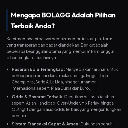
Mengapa BOLAGG Adalah Pilihan
Terbaik Anda?
Kami memahami bahwa pemain membutuhkan platform
yang transparan dan dapat diandalkan. Berikut adalah
beberapa keunggulan utama yang membuat kami unggul
dibandingkan situs lainnya:
Pasaran Bola Terlengkap:
Menyediakan taruhan untuk
berbagai liga besar dunia mulai dari Liga Inggris, Liga
Champions, Serie A, La Liga, hingga turnamen
internasional seperti Piala Dunia dan Euro.
Odds & Pasaran Terbaik:
Dapatkan pasaran taruhan
seperti Asian Handicap, Over/Under, Mix Parlay, hingga
Outright dengan rasio odds terbaik yang menguntungkan
pemain.
Sistem Transaksi Cepat & Aman:
Dukungan penuh