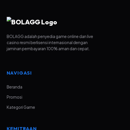
setelah melakukan deposit minimum yang ditentukan
pada halaman transaksi.
BOLAGG adalah penyedia game online dan live
casino resmi berlisensi internasional dengan
jaminan pembayaran 100% aman dan cepat.
NAVIGASI
Beranda
Promosi
Kategori Game
KEMITRAAN