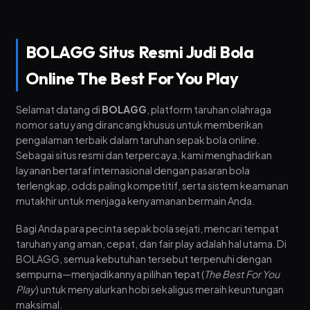
BOLAGG Situs Resmi Judi Bola
Online The Best For You Play
Selamat datang di
BOLAGG
, platform taruhan olahraga
nomor satu yang dirancang khusus untuk memberikan
pengalaman terbaik dalam taruhan sepak bola online.
Sebagai situs resmi dan terpercaya, kami menghadirkan
layanan bertaraf internasional dengan pasaran bola
terlengkap, odds paling kompetitif, serta sistem keamanan
mutakhir untuk menjaga kenyamanan bermain Anda.
Bagi Anda para pecinta sepak bola sejati, mencari tempat
taruhan yang aman, cepat, dan fair play adalah hal utama. Di
BOLAGG
, semua kebutuhan tersebut terpenuhi dengan
sempurna—menjadikannya pilihan tepat (
The Best For You
Play
) untuk menyalurkan hobi sekaligus meraih keuntungan
maksimal.