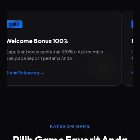
HARIAN
Bonus Deposit 10%
R
Klaim bonus deposit harian sebesar 10% setiap hari
Ak
tanpa batas limit.
ha
Klaim Sekarang →
Li
KATEGORI GAME
Pilih Game Favorit Anda