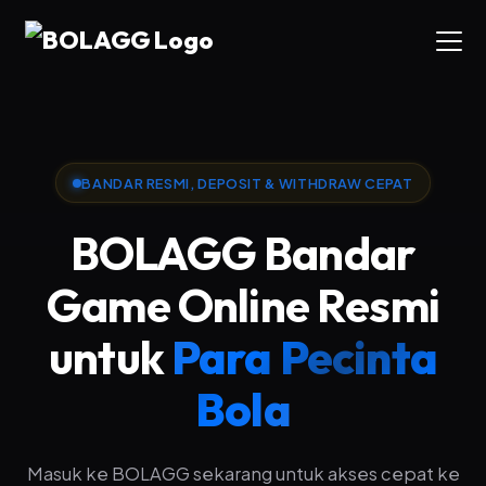
BANDAR RESMI, DEPOSIT & WITHDRAW CEPAT
BOLAGG Bandar
Game Online Resmi
untuk
Para Pecinta
Bola
Masuk ke BOLAGG sekarang untuk akses cepat ke