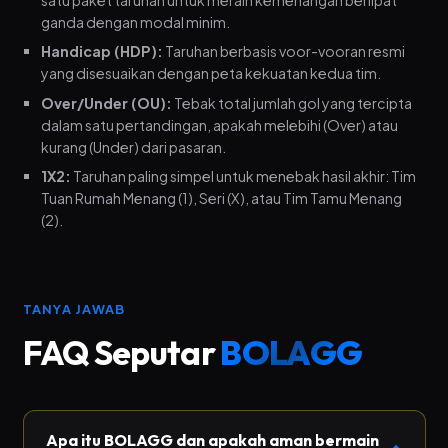
ganda dengan modal minim.
Handicap (HDP):
Taruhan berbasis voor-vooran resmi
yang disesuaikan dengan peta kekuatan kedua tim.
Over/Under (OU):
Tebak total jumlah gol yang tercipta
dalam satu pertandingan, apakah melebihi (Over) atau
kurang (Under) dari pasaran.
1X2:
Taruhan paling simpel untuk menebak hasil akhir: Tim
Tuan Rumah Menang (1), Seri (X), atau Tim Tamu Menang
(2).
TANYA JAWAB
FAQ Seputar
BOLAGG
Apa itu BOLAGG dan apakah aman bermain