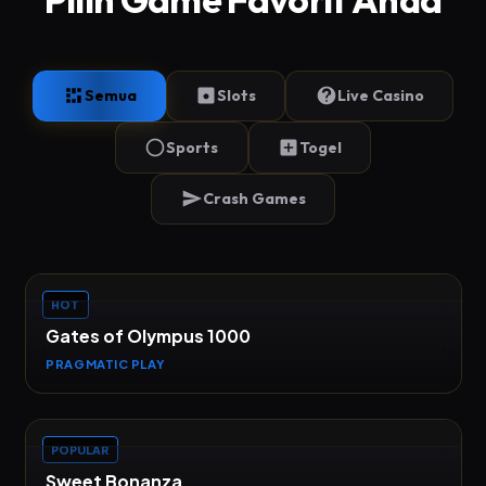
Semua
Slots
Live Casino
Sports
Togel
Crash Games
HOT
Gates of Olympus 1000
PRAGMATIC PLAY
POPULAR
Sweet Bonanza