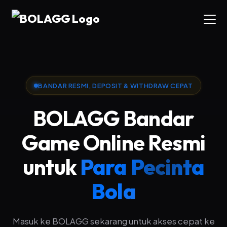
BANDAR RESMI, DEPOSIT & WITHDRAW CEPAT
BOLAGG Bandar
Game Online Resmi
untuk
Para Pecinta
Bola
Masuk ke BOLAGG sekarang untuk akses cepat ke