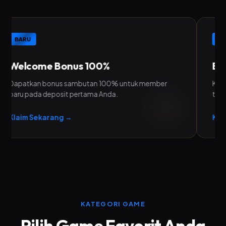
HARIAN
Bonus Deposit 10%
R
Klaim bonus deposit harian sebesar 10% setiap hari
Ak
tanpa batas limit.
ha
Klaim Sekarang →
Li
KATEGORI GAME
Pilih Game Favorit Anda