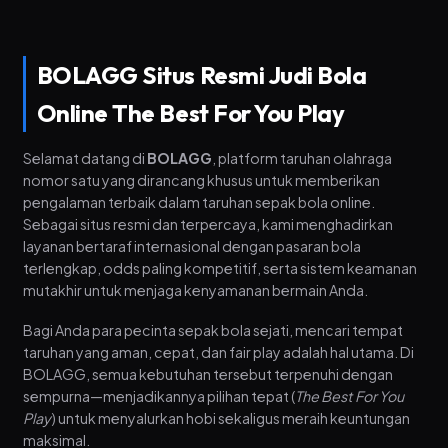
BOLAGG Situs Resmi Judi Bola
Online The Best For You Play
Selamat datang di
BOLAGG
, platform taruhan olahraga
nomor satu yang dirancang khusus untuk memberikan
pengalaman terbaik dalam taruhan sepak bola online.
Sebagai situs resmi dan terpercaya, kami menghadirkan
layanan bertaraf internasional dengan pasaran bola
terlengkap, odds paling kompetitif, serta sistem keamanan
mutakhir untuk menjaga kenyamanan bermain Anda.
Bagi Anda para pecinta sepak bola sejati, mencari tempat
taruhan yang aman, cepat, dan fair play adalah hal utama. Di
BOLAGG
, semua kebutuhan tersebut terpenuhi dengan
sempurna—menjadikannya pilihan tepat (
The Best For You
Play
) untuk menyalurkan hobi sekaligus meraih keuntungan
maksimal.