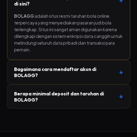
↓
di sini?
BOLAGG
adalah situs resmi taruhan bola online
terpercaya yang menyediakan pasaran judi bola
terlengkap. Situs ini sangat aman digunakan karena
dilengkapi dengan sistem enkripsi data canggih untuk
melindungi seluruh data pribadi dan transaksi para
pemain.
Bagaimana cara mendaftar akun di
↓
BOLAGG?
Proses pendaftaran sangat mudah. Anda hanya perlu
Berapa minimal deposit dan taruhan di
mengunjungi situs resmi
BOLAGG
, klik tombol
↓
BOLAGG?
Daftar
, lalu isi formulir pendaftaran dengan data
yang valid (Username, Password, Nomor Telepon, dan
Di
BOLAGG
, kami menyediakan minimum deposit
Rekening Bank). Setelah itu, akun Anda langsung siap
yang sangat terjangkau agar semua kalangan dapat
digunakan.
menikmati permainan. Anda sudah bisa mulai
memasang taruhan bola kesayangan Anda segera