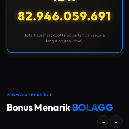
82.946.102.281
Total hadiah jackpot terus bertambah secara
langsung (real-time).
PROMOSI EKSKLUSIF
Bonus Menarik
BOLAGG
←
→