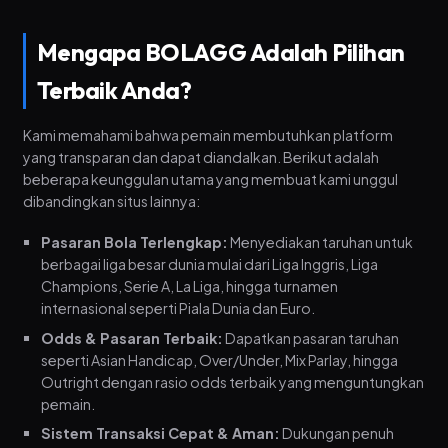
Mengapa BOLAGG Adalah Pilihan
Terbaik Anda?
Kami memahami bahwa pemain membutuhkan platform
yang transparan dan dapat diandalkan. Berikut adalah
beberapa keunggulan utama yang membuat kami unggul
dibandingkan situs lainnya:
Pasaran Bola Terlengkap:
Menyediakan taruhan untuk
berbagai liga besar dunia mulai dari Liga Inggris, Liga
Champions, Serie A, La Liga, hingga turnamen
internasional seperti Piala Dunia dan Euro.
Odds & Pasaran Terbaik:
Dapatkan pasaran taruhan
seperti Asian Handicap, Over/Under, Mix Parlay, hingga
Outright dengan rasio odds terbaik yang menguntungkan
pemain.
Sistem Transaksi Cepat & Aman:
Dukungan penuh