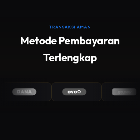
TRANSAKSI AMAN
Metode Pembayaran
Terlengkap
ovo
DANA
gopay