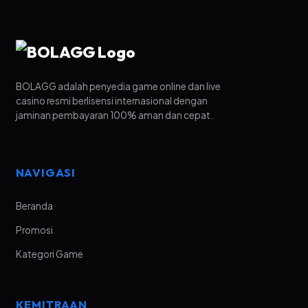
setelah melakukan deposit minimum yang ditentukan
pada halaman transaksi.
BOLAGG adalah penyedia game online dan live
casino resmi berlisensi internasional dengan
jaminan pembayaran 100% aman dan cepat.
NAVIGASI
Beranda
Promosi
Kategori Game
KEMITRAAN