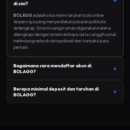
↓
di sini?
BOLAGG
adalah situs resmi taruhan bola online
terpercaya yang menyediakan pasaran judi bola
terlengkap. Situs ini sangat aman digunakan karena
dilengkapi dengan sistem enkripsi data canggih untuk
melindungi seluruh data pribadi dan transaksi para
pemain.
Bagaimana cara mendaftar akun di
↓
BOLAGG?
Proses pendaftaran sangat mudah. Anda hanya perlu
Berapa minimal deposit dan taruhan di
mengunjungi situs resmi
BOLAGG
, klik tombol
↓
BOLAGG?
Daftar
, lalu isi formulir pendaftaran dengan data
yang valid (Username, Password, Nomor Telepon, dan
Di
BOLAGG
, kami menyediakan minimum deposit
Rekening Bank). Setelah itu, akun Anda langsung siap
yang sangat terjangkau agar semua kalangan dapat
digunakan.
menikmati permainan. Anda sudah bisa mulai
memasang taruhan bola kesayangan Anda segera