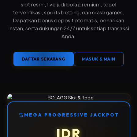
slot resmi, live judi bola premium, togel
terverifikasi, sports betting, dan crash games.
Dapatkan bonus deposit otomatis, penarikan
instan, serta dukungan 24/7 untuk setiap transaksi
Anda.
DAFTAR SEKARANG
MASUK & MAIN
MEGA PROGRESSIVE JACKPOT
IDR