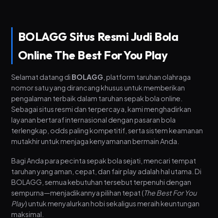
BOLAGG Situs Resmi Judi Bola
Online The Best For You Play
Selamat datang di
BOLAGG
, platform taruhan olahraga
nomor satu yang dirancang khusus untuk memberikan
pengalaman terbaik dalam taruhan sepak bola online.
Sebagai situs resmi dan terpercaya, kami menghadirkan
layanan bertaraf internasional dengan pasaran bola
terlengkap, odds paling kompetitif, serta sistem keamanan
mutakhir untuk menjaga kenyamanan bermain Anda.
Bagi Anda para pecinta sepak bola sejati, mencari tempat
taruhan yang aman, cepat, dan fair play adalah hal utama. Di
BOLAGG
, semua kebutuhan tersebut terpenuhi dengan
sempurna—menjadikannya pilihan tepat (
The Best For You
Play
) untuk menyalurkan hobi sekaligus meraih keuntungan
maksimal.