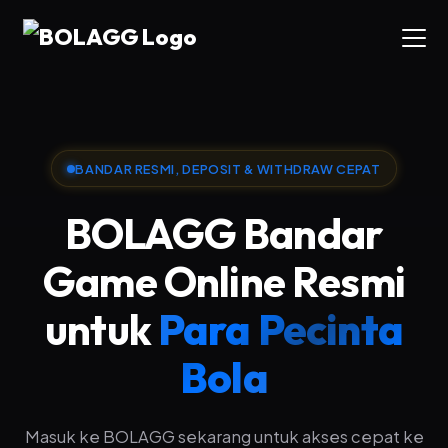
BANDAR RESMI, DEPOSIT & WITHDRAW CEPAT
BOLAGG Bandar
Game Online Resmi
untuk
Para Pecinta
Bola
Masuk ke BOLAGG sekarang untuk akses cepat ke