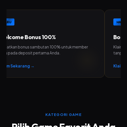
HARIAN
Bonus Deposit 10%
R
Klaim bonus deposit harian sebesar 10% setiap hari
Ak
tanpa batas limit.
ha
Klaim Sekarang →
Li
KATEGORI GAME
Pilih Game Favorit Anda