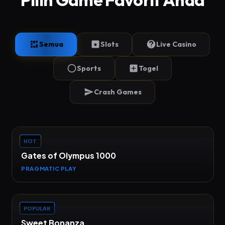
Semua
Slots
Live Casino
Sports
Togel
Crash Games
HOT
Gates of Olympus 1000
PRAGMATIC PLAY
POPULAR
Sweet Bonanza