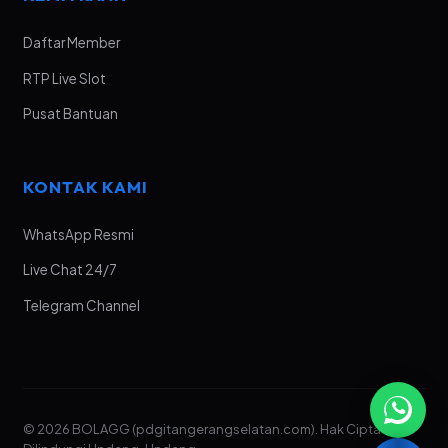
Daftar Member
RTP Live Slot
Pusat Bantuan
KONTAK KAMI
WhatsApp Resmi
Live Chat 24/7
Telegram Channel
© 2026 BOLAGG (pdgitangerangselatan.com). Hak Cipta