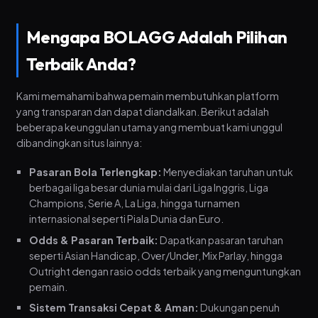
Mengapa BOLAGG Adalah Pilihan
Terbaik Anda?
Kami memahami bahwa pemain membutuhkan platform
yang transparan dan dapat diandalkan. Berikut adalah
beberapa keunggulan utama yang membuat kami unggul
dibandingkan situs lainnya:
Pasaran Bola Terlengkap:
Menyediakan taruhan untuk
berbagai liga besar dunia mulai dari Liga Inggris, Liga
Champions, Serie A, La Liga, hingga turnamen
internasional seperti Piala Dunia dan Euro.
Odds & Pasaran Terbaik:
Dapatkan pasaran taruhan
seperti Asian Handicap, Over/Under, Mix Parlay, hingga
Outright dengan rasio odds terbaik yang menguntungkan
pemain.
Sistem Transaksi Cepat & Aman:
Dukungan penuh