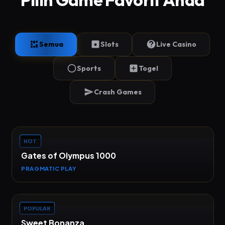
Semua
Slots
Live Casino
Sports
Togel
Crash Games
HOT
Gates of Olympus 1000
PRAGMATIC PLAY
POPULAR
Sweet Bonanza