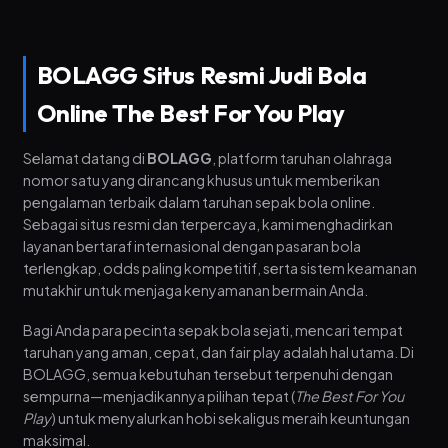
BOLAGG Situs Resmi Judi Bola
Online The Best For You Play
Selamat datang di
BOLAGG
, platform taruhan olahraga
nomor satu yang dirancang khusus untuk memberikan
pengalaman terbaik dalam taruhan sepak bola online.
Sebagai situs resmi dan terpercaya, kami menghadirkan
layanan bertaraf internasional dengan pasaran bola
terlengkap, odds paling kompetitif, serta sistem keamanan
mutakhir untuk menjaga kenyamanan bermain Anda.
Bagi Anda para pecinta sepak bola sejati, mencari tempat
taruhan yang aman, cepat, dan fair play adalah hal utama. Di
BOLAGG
, semua kebutuhan tersebut terpenuhi dengan
sempurna—menjadikannya pilihan tepat (
The Best For You
Play
) untuk menyalurkan hobi sekaligus meraih keuntungan
maksimal.