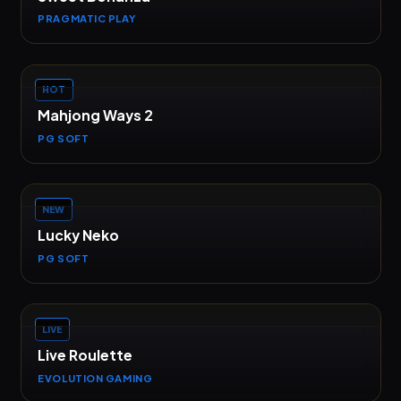
PRAGMATIC PLAY
HOT
Mahjong Ways 2
PG SOFT
NEW
Lucky Neko
PG SOFT
LIVE
Live Roulette
EVOLUTION GAMING