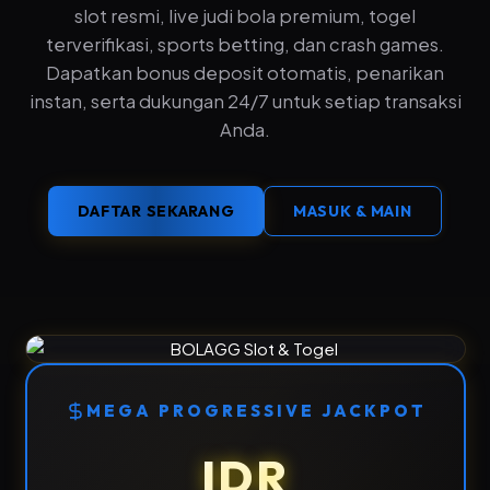
slot resmi, live judi bola premium, togel
terverifikasi, sports betting, dan crash games.
Dapatkan bonus deposit otomatis, penarikan
instan, serta dukungan 24/7 untuk setiap transaksi
Anda.
DAFTAR SEKARANG
MASUK & MAIN
MEGA PROGRESSIVE JACKPOT
IDR