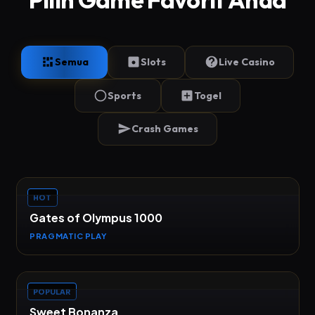
Semua
Slots
Live Casino
Sports
Togel
Crash Games
HOT
Gates of Olympus 1000
PRAGMATIC PLAY
POPULAR
Sweet Bonanza