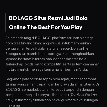
BOLAGG Situs Resmi Judi Bola
Online The Best For You Play
Selamat datang di
BOLAGG
, platform taruhan olahraga
nomor satu yang dirancang khusus untuk memberikan
pengalaman terbaik dalam taruhan sepak bola online.
Sebagai situs resmi dan terpercaya, kami menghadirkan
layanan bertaraf internasional dengan pasaran bola
terlengkap, odds paling kompetitif, serta sistem keamanan
mutakhir untuk menjaga kenyamanan bermain Anda.
Bagi Anda para pecinta sepak bola sejati, mencari tempat
taruhan yang aman, cepat, dan fair play adalah hal utama. Di
BOLAGG
, semua kebutuhan tersebut terpenuhi dengan
sempurna—menjadikannya pilihan tepat (
The Best For You
Play
) untuk menyalurkan hobi sekaligus meraih keuntungan
maksimal.