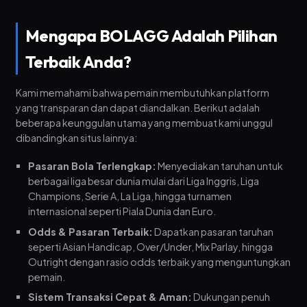
Mengapa BOLAGG Adalah Pilihan
Terbaik Anda?
Kami memahami bahwa pemain membutuhkan platform
yang transparan dan dapat diandalkan. Berikut adalah
beberapa keunggulan utama yang membuat kami unggul
dibandingkan situs lainnya:
Pasaran Bola Terlengkap:
Menyediakan taruhan untuk
berbagai liga besar dunia mulai dari Liga Inggris, Liga
Champions, Serie A, La Liga, hingga turnamen
internasional seperti Piala Dunia dan Euro.
Odds & Pasaran Terbaik:
Dapatkan pasaran taruhan
seperti Asian Handicap, Over/Under, Mix Parlay, hingga
Outright dengan rasio odds terbaik yang menguntungkan
pemain.
Sistem Transaksi Cepat & Aman:
Dukungan penuh