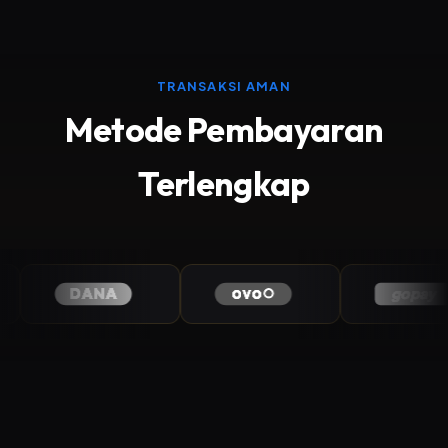
TRANSAKSI AMAN
Metode Pembayaran
Terlengkap
ovo
DANA
gopay