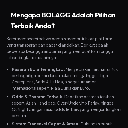
Mengapa BOLAGG Adalah Pilihan
Terbaik Anda?
Kami memahami bahwa pemain membutuhkan platform
yang transparan dan dapat diandalkan. Berikut adalah
beberapa keunggulan utama yang membuat kami unggul
dibandingkan situs lainnya:
Pasaran Bola Terlengkap:
Menyediakan taruhan untuk
berbagai liga besar dunia mulai dari Liga Inggris, Liga
Champions, Serie A, La Liga, hingga turnamen
internasional seperti Piala Dunia dan Euro.
Odds & Pasaran Terbaik:
Dapatkan pasaran taruhan
seperti Asian Handicap, Over/Under, Mix Parlay, hingga
Outright dengan rasio odds terbaik yang menguntungkan
pemain.
Sistem Transaksi Cepat & Aman:
Dukungan penuh