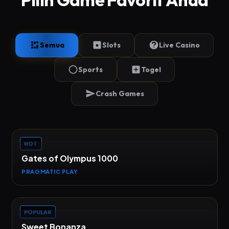
Semua
Slots
Live Casino
Sports
Togel
Crash Games
HOT
Gates of Olympus 1000
PRAGMATIC PLAY
POPULAR
Sweet Bonanza