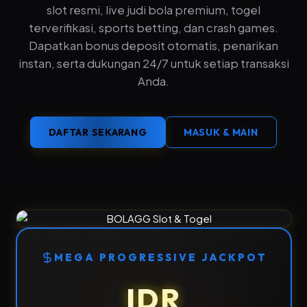
slot resmi, live judi bola premium, togel
terverifikasi, sports betting, dan crash games.
Dapatkan bonus deposit otomatis, penarikan
instan, serta dukungan 24/7 untuk setiap transaksi
Anda.
DAFTAR SEKARANG
MASUK & MAIN
MEGA PROGRESSIVE JACKPOT
IDR