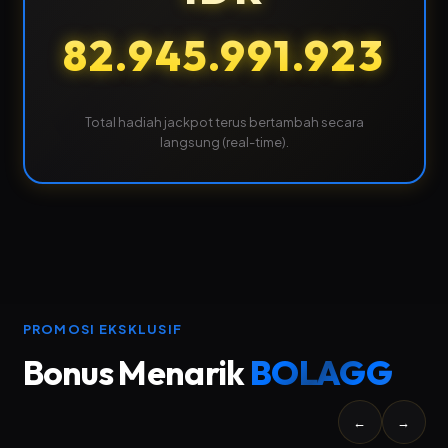
82.946.058.902
Total hadiah jackpot terus bertambah secara
langsung (real-time).
PROMOSI EKSKLUSIF
Bonus Menarik
BOLAGG
←
→