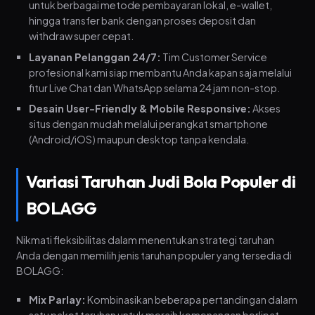
untuk berbagai metode pembayaran lokal, e-wallet,
hingga transfer bank dengan proses deposit dan
withdraw super cepat.
Layanan Pelanggan 24/7:
Tim Customer Service
profesional kami siap membantu Anda kapan saja melalui
fitur Live Chat dan WhatsApp selama 24 jam non-stop.
Desain User-Friendly & Mobile Responsive:
Akses
situs dengan mudah melalui perangkat smartphone
(Android/iOS) maupun desktop tanpa kendala.
Variasi Taruhan Judi Bola Populer di
BOLAGG
Nikmati fleksibilitas dalam menentukan strategi taruhan
Anda dengan memilih jenis taruhan populer yang tersedia di
BOLAGG
:
Mix Parlay:
Kombinasikan beberapa pertandingan dalam
satu paket taruhan untuk meraih kemenangan berlipat