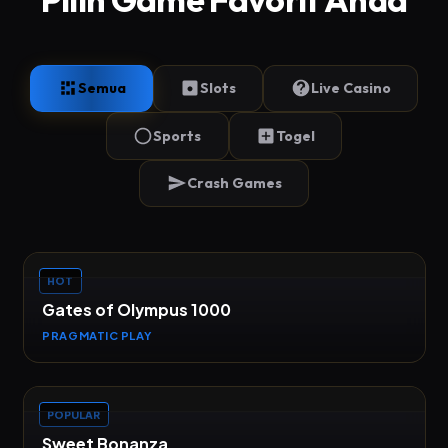
Semua
Slots
Live Casino
Sports
Togel
Crash Games
HOT
Gates of Olympus 1000
PRAGMATIC PLAY
POPULAR
Sweet Bonanza