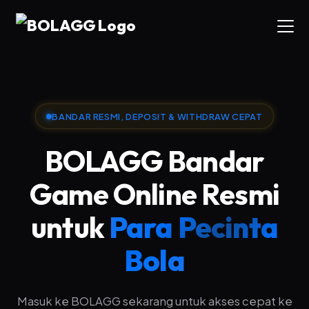
BANDAR RESMI, DEPOSIT & WITHDRAW CEPAT
BOLAGG Bandar
Game Online Resmi
untuk
Para Pecinta
Bola
Masuk ke BOLAGG sekarang untuk akses cepat ke