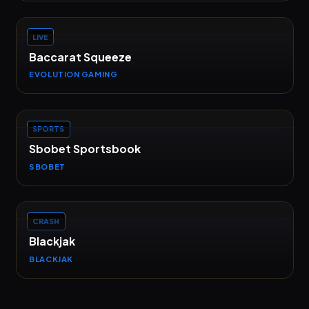
LIVE
Baccarat Squeeze
EVOLUTION GAMING
SPORTS
Sbobet Sportsbook
SBOBET
CRASH
Blackjak
BLACKJAK