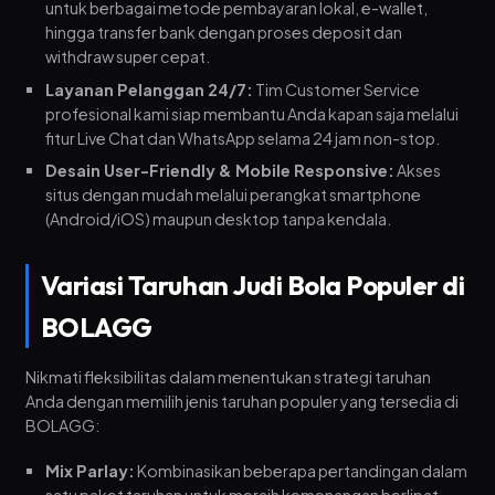
untuk berbagai metode pembayaran lokal, e-wallet,
hingga transfer bank dengan proses deposit dan
withdraw super cepat.
Layanan Pelanggan 24/7:
Tim Customer Service
profesional kami siap membantu Anda kapan saja melalui
fitur Live Chat dan WhatsApp selama 24 jam non-stop.
Desain User-Friendly & Mobile Responsive:
Akses
situs dengan mudah melalui perangkat smartphone
(Android/iOS) maupun desktop tanpa kendala.
Variasi Taruhan Judi Bola Populer di
BOLAGG
Nikmati fleksibilitas dalam menentukan strategi taruhan
Anda dengan memilih jenis taruhan populer yang tersedia di
BOLAGG
:
Mix Parlay:
Kombinasikan beberapa pertandingan dalam
satu paket taruhan untuk meraih kemenangan berlipat