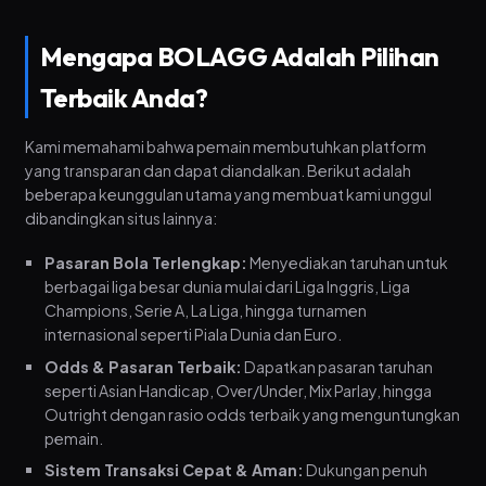
Mengapa BOLAGG Adalah Pilihan
Terbaik Anda?
Kami memahami bahwa pemain membutuhkan platform
yang transparan dan dapat diandalkan. Berikut adalah
beberapa keunggulan utama yang membuat kami unggul
dibandingkan situs lainnya:
Pasaran Bola Terlengkap:
Menyediakan taruhan untuk
berbagai liga besar dunia mulai dari Liga Inggris, Liga
Champions, Serie A, La Liga, hingga turnamen
internasional seperti Piala Dunia dan Euro.
Odds & Pasaran Terbaik:
Dapatkan pasaran taruhan
seperti Asian Handicap, Over/Under, Mix Parlay, hingga
Outright dengan rasio odds terbaik yang menguntungkan
pemain.
Sistem Transaksi Cepat & Aman:
Dukungan penuh