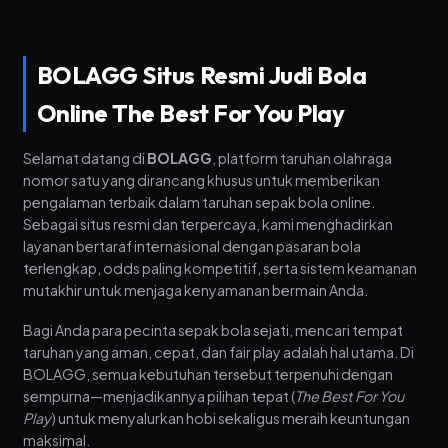
BOLAGG Situs Resmi Judi Bola
Online The Best For You Play
Selamat datang di
BOLAGG
, platform taruhan olahraga
nomor satu yang dirancang khusus untuk memberikan
pengalaman terbaik dalam taruhan sepak bola online.
Sebagai situs resmi dan terpercaya, kami menghadirkan
layanan bertaraf internasional dengan pasaran bola
terlengkap, odds paling kompetitif, serta sistem keamanan
mutakhir untuk menjaga kenyamanan bermain Anda.
Bagi Anda para pecinta sepak bola sejati, mencari tempat
taruhan yang aman, cepat, dan fair play adalah hal utama. Di
BOLAGG
, semua kebutuhan tersebut terpenuhi dengan
sempurna—menjadikannya pilihan tepat (
The Best For You
Play
) untuk menyalurkan hobi sekaligus meraih keuntungan
maksimal.