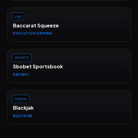
LIVE
Baccarat Squeeze
EVOLUTION GAMING
SPORTS
Sbobet Sportsbook
SBOBET
CRASH
Blackjak
BLACKJAK