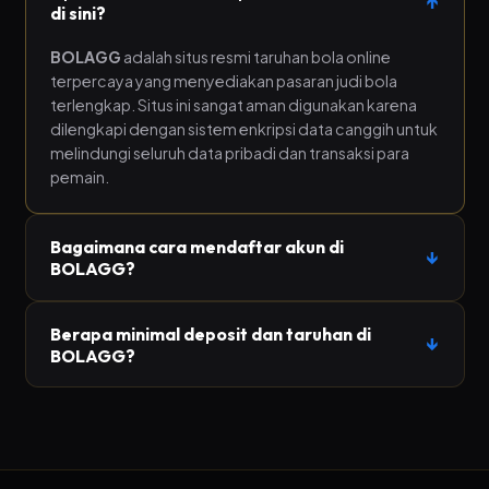
↓
di sini?
BOLAGG
adalah situs resmi taruhan bola online
terpercaya yang menyediakan pasaran judi bola
terlengkap. Situs ini sangat aman digunakan karena
dilengkapi dengan sistem enkripsi data canggih untuk
melindungi seluruh data pribadi dan transaksi para
pemain.
Bagaimana cara mendaftar akun di
↓
BOLAGG?
Proses pendaftaran sangat mudah. Anda hanya perlu
Berapa minimal deposit dan taruhan di
mengunjungi situs resmi
BOLAGG
, klik tombol
↓
BOLAGG?
Daftar
, lalu isi formulir pendaftaran dengan data
yang valid (Username, Password, Nomor Telepon, dan
Di
BOLAGG
, kami menyediakan minimum deposit
Rekening Bank). Setelah itu, akun Anda langsung siap
yang sangat terjangkau agar semua kalangan dapat
digunakan.
menikmati permainan. Anda sudah bisa mulai
memasang taruhan bola kesayangan Anda segera