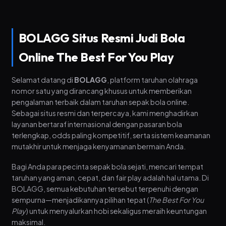
BOLAGG Situs Resmi Judi Bola
Online The Best For You Play
Selamat datang di
BOLAGG
, platform taruhan olahraga
nomor satu yang dirancang khusus untuk memberikan
pengalaman terbaik dalam taruhan sepak bola online.
Sebagai situs resmi dan terpercaya, kami menghadirkan
layanan bertaraf internasional dengan pasaran bola
terlengkap, odds paling kompetitif, serta sistem keamanan
mutakhir untuk menjaga kenyamanan bermain Anda.
Bagi Anda para pecinta sepak bola sejati, mencari tempat
taruhan yang aman, cepat, dan fair play adalah hal utama. Di
BOLAGG
, semua kebutuhan tersebut terpenuhi dengan
sempurna—menjadikannya pilihan tepat (
The Best For You
Play
) untuk menyalurkan hobi sekaligus meraih keuntungan
maksimal.