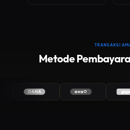
TRANSAKSI AM
Metode Pembayara
DANA
ovo
gopay