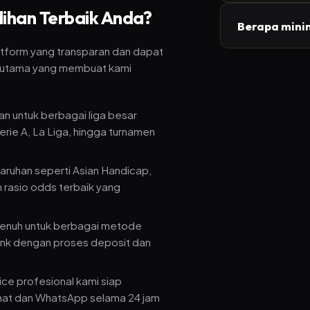
Proses pendaf
han Terbaik Anda?
Berapa mini
mengunjungi si
formulir penda
form yang transparan dan dapat
Di
BOLAGG
, 
Password, Nomo
n utama yang membuat kami
sangat terjan
akun Anda lang
permainan. An
kesayangan An
n untuk berbagai liga besar
minimum yang d
Serie A, La Liga, hingga turnamen
ruhan seperti Asian Handicap,
n rasio odds terbaik yang
enuh untuk berbagai metode
bank dengan proses deposit dan
ce profesional kami siap
Chat dan WhatsApp selama 24 jam