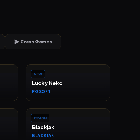
Crash Games
NEW
Lucky Neko
PG SOFT
CRASH
Blackjak
BLACKJAK