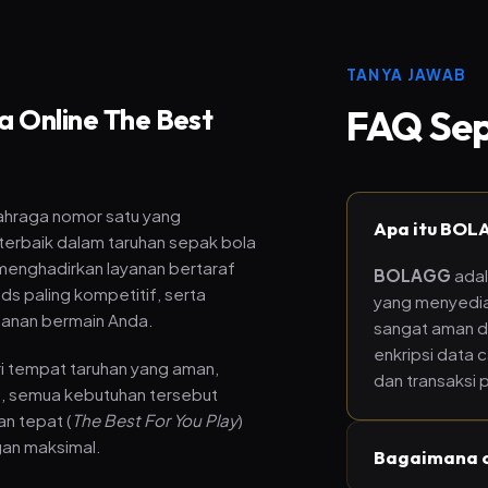
TANYA JAWAB
a Online The Best
FAQ Se
lahraga nomor satu yang
Apa itu BOL
erbaik dalam taruhan sepak bola
 menghadirkan layanan bertaraf
BOLAGG
adal
ds paling kompetitif, serta
yang menyediak
manan bermain Anda.
sangat aman d
enkripsi data 
ri tempat taruhan yang aman,
dan transaksi 
G
, semua kebutuhan tersebut
n tepat (
The Best For You Play
)
gan maksimal.
Bagaimana c