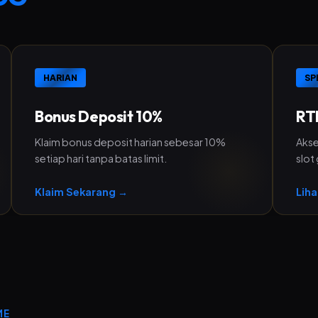
SPESIAL
CASH
RTP Live & Pola Gacor
Rolli
Akses gratis ke live RTP terupdate dan pola
Dapatka
slot gacor harian paling akurat.
hingga 0
Lihat RTP →
Klaim 
ME