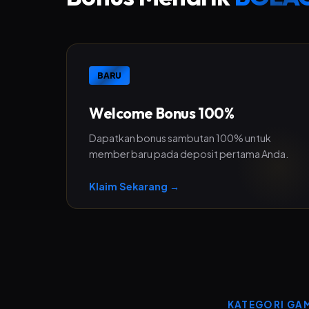
HARIAN
Bonus Deposit 10%
k
Klaim bonus deposit harian sebesar 10%
nda.
setiap hari tanpa batas limit.
Klaim Sekarang →
KATEGORI GA