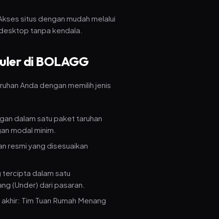
kses situs dengan mudah melalui
desktop tanpa kendala.
opuler di BOLAGG
aruhan Anda dengan memilih jenis
an dalam satu paket taruhan
an modal minim.
n resmi yang disesuaikan
g tercipta dalam satu
ang (Under) dari pasaran.
l akhir: Tim Tuan Rumah Menang