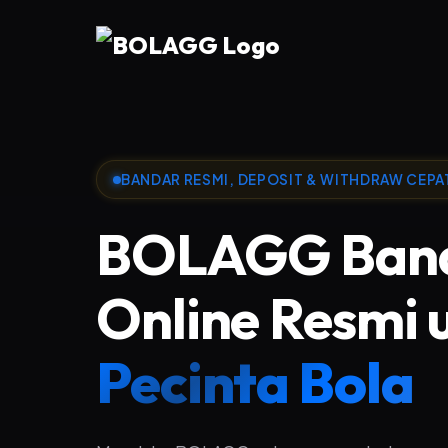
BANDAR RESMI, DEPOSIT & WITHDRAW CEPA
BOLAGG Ban
Online Resmi 
Pecinta Bola