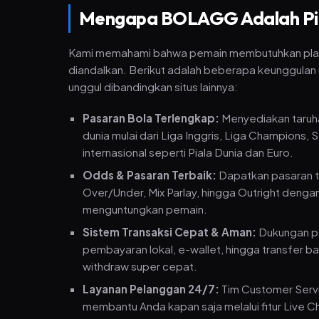
Mengapa BOLAGG Adalah Pili
Kami memahami bahwa pemain membutuhkan plat
diandalkan. Berikut adalah beberapa keunggula
unggul dibandingkan situs lainnya:
Pasaran Bola Terlengkap:
Menyediakan taruha
dunia mulai dari Liga Inggris, Liga Champions, 
internasional seperti Piala Dunia dan Euro.
Odds & Pasaran Terbaik:
Dapatkan pasaran ta
Over/Under, Mix Parlay, hingga Outright denga
menguntungkan pemain.
Sistem Transaksi Cepat & Aman:
Dukungan p
pembayaran lokal, e-wallet, hingga transfer 
withdraw super cepat.
Layanan Pelanggan 24/7:
Tim Customer Servi
membantu Anda kapan saja melalui fitur Live 