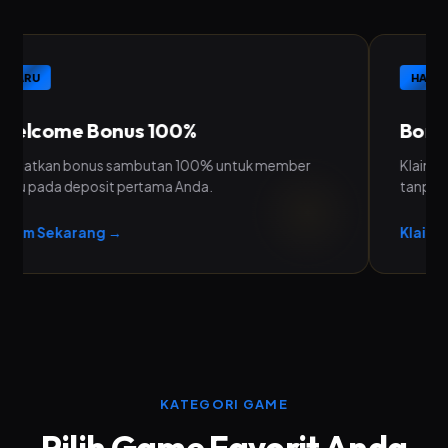
HARIAN
Bonus Deposit 10%
R
Klaim bonus deposit harian sebesar 10% setiap hari
Ak
tanpa batas limit.
ha
Klaim Sekarang →
Li
KATEGORI GAME
Pilih Game Favorit Anda