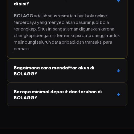
↓
di sini?
BOLAGG
adalah situs resmi taruhan bola online
terpercaya yang menyediakan pasaran judi bola
terlengkap. Situs ini sangat aman digunakan karena
dilengkapi dengan sistem enkripsi data canggih untuk
melindungi seluruh data pribadi dan transaksi para
pemain.
Bagaimana cara mendaftar akun di
↓
BOLAGG?
Proses pendaftaran sangat mudah. Anda hanya perlu
Berapa minimal deposit dan taruhan di
mengunjungi situs resmi
BOLAGG
, klik tombol
↓
BOLAGG?
Daftar
, lalu isi formulir pendaftaran dengan data
yang valid (Username, Password, Nomor Telepon, dan
Di
BOLAGG
, kami menyediakan minimum deposit
Rekening Bank). Setelah itu, akun Anda langsung siap
yang sangat terjangkau agar semua kalangan dapat
digunakan.
menikmati permainan. Anda sudah bisa mulai
memasang taruhan bola kesayangan Anda segera