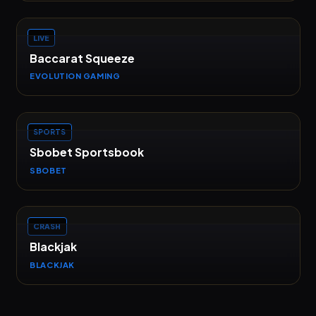
LIVE
Baccarat Squeeze
EVOLUTION GAMING
SPORTS
Sbobet Sportsbook
SBOBET
CRASH
Blackjak
BLACKJAK