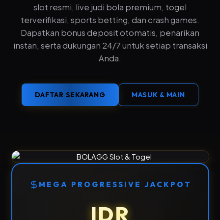
slot resmi, live judi bola premium, togel
terverifikasi, sports betting, dan crash games.
Dapatkan bonus deposit otomatis, penarikan
instan, serta dukungan 24/7 untuk setiap transaksi
Anda.
DAFTAR SEKARANG
MASUK & MAIN
MEGA PROGRESSIVE JACKPOT
IDR