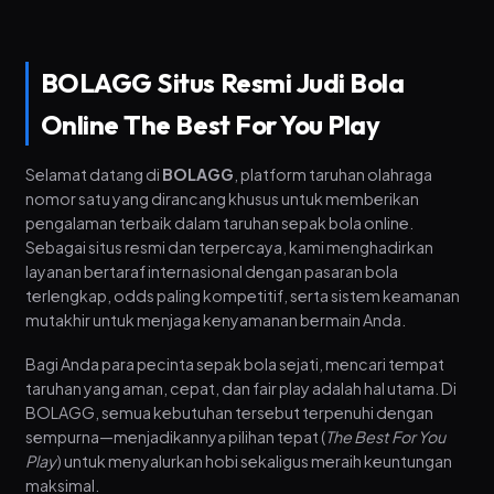
BOLAGG Situs Resmi Judi Bola
Online The Best For You Play
Selamat datang di
BOLAGG
, platform taruhan olahraga
nomor satu yang dirancang khusus untuk memberikan
pengalaman terbaik dalam taruhan sepak bola online.
Sebagai situs resmi dan terpercaya, kami menghadirkan
layanan bertaraf internasional dengan pasaran bola
terlengkap, odds paling kompetitif, serta sistem keamanan
mutakhir untuk menjaga kenyamanan bermain Anda.
Bagi Anda para pecinta sepak bola sejati, mencari tempat
taruhan yang aman, cepat, dan fair play adalah hal utama. Di
BOLAGG
, semua kebutuhan tersebut terpenuhi dengan
sempurna—menjadikannya pilihan tepat (
The Best For You
Play
) untuk menyalurkan hobi sekaligus meraih keuntungan
maksimal.