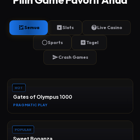
Semua
Slots
Live Casino
Sports
Togel
Crash Games
HOT
Gates of Olympus 1000
PRAGMATIC PLAY
POPULAR
Sweet Bonanza