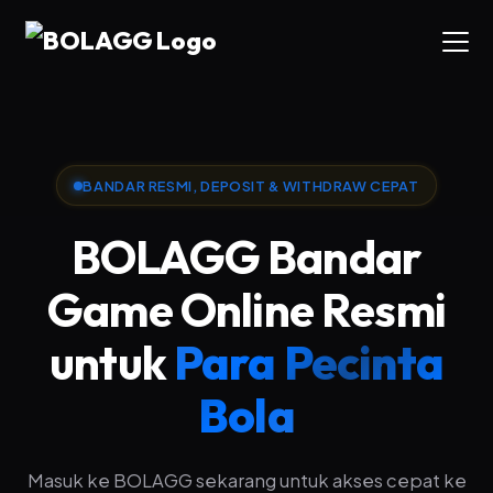
BANDAR RESMI, DEPOSIT & WITHDRAW CEPAT
BOLAGG Bandar
Game Online Resmi
untuk
Para Pecinta
Bola
Masuk ke BOLAGG sekarang untuk akses cepat ke