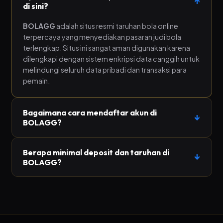
↓
di sini?
BOLAGG
adalah situs resmi taruhan bola online
terpercaya yang menyediakan pasaran judi bola
terlengkap. Situs ini sangat aman digunakan karena
dilengkapi dengan sistem enkripsi data canggih untuk
melindungi seluruh data pribadi dan transaksi para
pemain.
Bagaimana cara mendaftar akun di
↓
BOLAGG?
Proses pendaftaran sangat mudah. Anda hanya perlu
Berapa minimal deposit dan taruhan di
mengunjungi situs resmi
BOLAGG
, klik tombol
↓
BOLAGG?
Daftar
, lalu isi formulir pendaftaran dengan data
yang valid (Username, Password, Nomor Telepon, dan
Di
BOLAGG
, kami menyediakan minimum deposit
Rekening Bank). Setelah itu, akun Anda langsung siap
yang sangat terjangkau agar semua kalangan dapat
digunakan.
menikmati permainan. Anda sudah bisa mulai
memasang taruhan bola kesayangan Anda segera