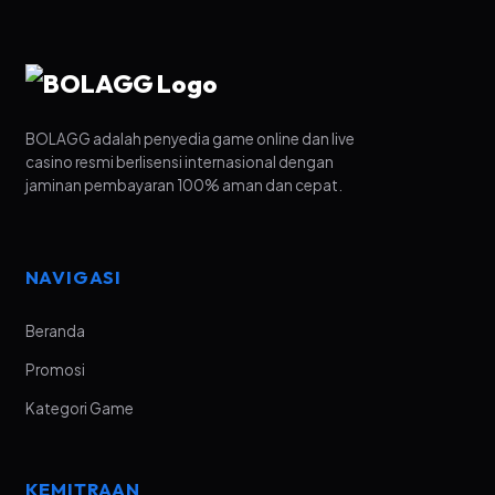
setelah melakukan deposit minimum yang ditentukan
pada halaman transaksi.
BOLAGG adalah penyedia game online dan live
casino resmi berlisensi internasional dengan
jaminan pembayaran 100% aman dan cepat.
NAVIGASI
Beranda
Promosi
Kategori Game
KEMITRAAN