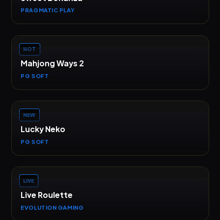
PRAGMATIC PLAY
HOT
Mahjong Ways 2
PG SOFT
NEW
Lucky Neko
PG SOFT
LIVE
Live Roulette
EVOLUTION GAMING