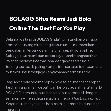
BOLAGG Situs Resmi Judi Bola
Online The Best For You Play
Selamat datang di
BOLAGG
, platform taruhan olahraga
nomor satu yang dirancang khusus untuk memberikan
pengalaman terbaik dalam taruhan sepak bola online.
Sebagai situs resmi dan terpercaya, kami menghadirkan
layanan bertaraf internasional dengan pasaran bola
terlengkap, odds paling kompetitif, serta sistem keamanan
mutakhir untuk menjaga kenyamanan bermain Anda.
Bagi Anda para pecinta sepak bola sejati, mencari tempat
taruhan yang aman, cepat, dan fair play adalah hal utama. Di
BOLAGG
, semua kebutuhan tersebut terpenuhi dengan
sempurna—menjadikannya pilihan tepat (
The Best For You
Play
) untuk menyalurkan hobi sekaligus meraih keuntungan
maksimal.