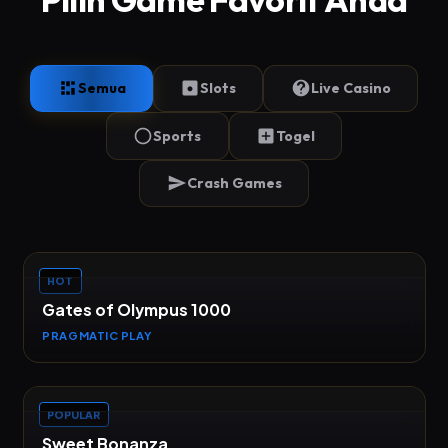
Semua
Slots
Live Casino
Sports
Togel
Crash Games
HOT
Gates of Olympus 1000
PRAGMATIC PLAY
POPULAR
Sweet Bonanza