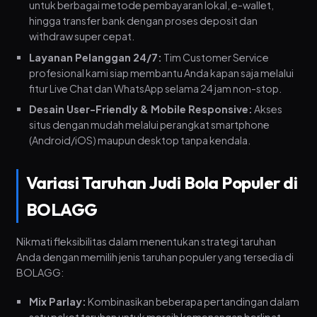
untuk berbagai metode pembayaran lokal, e-wallet,
hingga transfer bank dengan proses deposit dan
withdraw super cepat.
Layanan Pelanggan 24/7:
Tim Customer Service
profesional kami siap membantu Anda kapan saja melalui
fitur Live Chat dan WhatsApp selama 24 jam non-stop.
Desain User-Friendly & Mobile Responsive:
Akses
situs dengan mudah melalui perangkat smartphone
(Android/iOS) maupun desktop tanpa kendala.
Variasi Taruhan Judi Bola Populer di
BOLAGG
Nikmati fleksibilitas dalam menentukan strategi taruhan
Anda dengan memilih jenis taruhan populer yang tersedia di
BOLAGG
:
Mix Parlay:
Kombinasikan beberapa pertandingan dalam
satu paket taruhan untuk meraih kemenangan berlipat