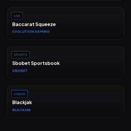
LIVE
Baccarat Squeeze
EVOLUTION GAMING
SPORTS
Sbobet Sportsbook
SBOBET
CRASH
Blackjak
BLACKJAK