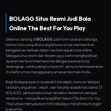
BOLAGG Situs Resmi Judi Bola
Online The Best For You Play
Selamat datang di
BOLAGG
, platform taruhan olahraga
nomor satu yang dirancang khusus untuk memberikan
pengalaman terbaik dalam taruhan sepak bola online.
Sebagai situs resmi dan terpercaya, kami menghadirkan
layanan bertaraf internasional dengan pasaran bola
terlengkap, odds paling kompetitif, serta sistem keamanan
mutakhir untuk menjaga kenyamanan bermain Anda.
Bagi Anda para pecinta sepak bola sejati, mencari tempat
taruhan yang aman, cepat, dan fair play adalah hal utama. Di
BOLAGG
, semua kebutuhan tersebut terpenuhi dengan
sempurna—menjadikannya pilihan tepat (
The Best For You
Play
) untuk menyalurkan hobi sekaligus meraih keuntungan
maksimal.