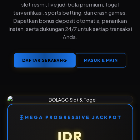
slot resmi, live judi bola premium, togel
terverifikasi, sports betting, dan crash games.
Dapatkan bonus deposit otomatis, penarikan
instan, serta dukungan 24/7 untuk setiap transaksi
Anda.
DAFTAR SEKARANG
MASUK & MAIN
MEGA PROGRESSIVE JACKPOT
IDR