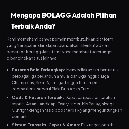
Mengapa BOLAGG Adalah Pilihan
Terbaik Anda?
Kami memahami bahwa pemain membutuhkan platform
yang transparan dan dapat diandalkan. Berikut adalah
beberapa keunggulan utama yang membuat kami unggul
dibandingkan situs lainnya:
Pasaran Bola Terlengkap:
Menyediakan taruhan untuk
berbagai liga besar dunia mulai dari Liga Inggris, Liga
Champions, Serie A, La Liga, hingga turnamen
internasional seperti Piala Dunia dan Euro.
Odds & Pasaran Terbaik:
Dapatkan pasaran taruhan
seperti Asian Handicap, Over/Under, Mix Parlay, hingga
Outright dengan rasio odds terbaik yang menguntungkan
pemain.
Sistem Transaksi Cepat & Aman:
Dukungan penuh