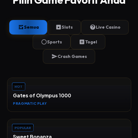
Semua
Slots
Live Casino
Sports
Togel
Crash Games
HOT
Gates of Olympus 1000
PRAGMATIC PLAY
POPULAR
Sweet Bonanza