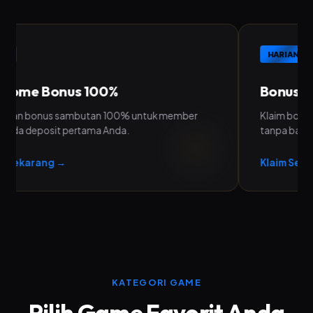
HARIAN
Bonus Deposit 10%
R
Klaim bonus deposit harian sebesar 10% setiap hari
Ak
tanpa batas limit.
ha
Klaim Sekarang →
Li
KATEGORI GAME
Pilih Game Favorit Anda