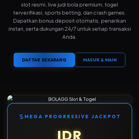
slot resmi, live judi bola premium, togel
terverifikasi, sports betting, dan crash games.
Dapatkan bonus deposit otomatis, penarikan
instan, serta dukungan 24/7 untuk setiap transaksi
Anda.
DAFTAR SEKARANG
MASUK & MAIN
MEGA PROGRESSIVE JACKPOT
IDR