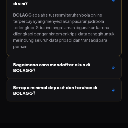
↓
di sini?
BOLAGG
adalah situs resmi taruhan bola online
terpercaya yang menyediakan pasaran judi bola
terlengkap. Situs ini sangat aman digunakan karena
dilengkapi dengan sistem enkripsi data canggih untuk
melindungi seluruh data pribadi dan transaksi para
pemain.
Bagaimana cara mendaftar akun di
↓
BOLAGG?
Proses pendaftaran sangat mudah. Anda hanya perlu
Berapa minimal deposit dan taruhan di
mengunjungi situs resmi
BOLAGG
, klik tombol
↓
BOLAGG?
Daftar
, lalu isi formulir pendaftaran dengan data
yang valid (Username, Password, Nomor Telepon, dan
Di
BOLAGG
, kami menyediakan minimum deposit
Rekening Bank). Setelah itu, akun Anda langsung siap
yang sangat terjangkau agar semua kalangan dapat
digunakan.
menikmati permainan. Anda sudah bisa mulai
memasang taruhan bola kesayangan Anda segera