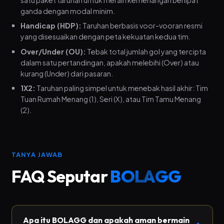
ganda dengan modal minim.
Handicap (HDP):
Taruhan berbasis voor-vooran resmi
yang disesuaikan dengan peta kekuatan kedua tim.
Over/Under (OU):
Tebak total jumlah gol yang tercipta
dalam satu pertandingan, apakah melebihi (Over) atau
kurang (Under) dari pasaran.
1X2:
Taruhan paling simpel untuk menebak hasil akhir: Tim
Tuan Rumah Menang (1), Seri (X), atau Tim Tamu Menang
(2).
TANYA JAWAB
FAQ Seputar
BOLAGG
Apa itu BOLAGG dan apakah aman bermain