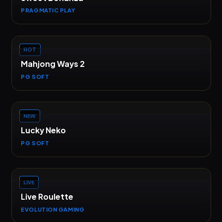
PRAGMATIC PLAY
HOT
Mahjong Ways 2
PG SOFT
NEW
Lucky Neko
PG SOFT
LIVE
Live Roulette
EVOLUTION GAMING