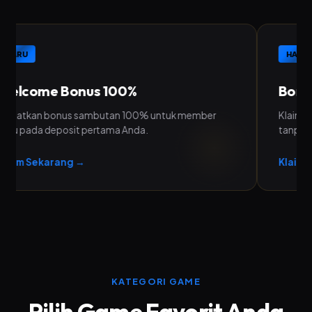
HARIAN
Bonus Deposit 10%
R
Klaim bonus deposit harian sebesar 10% setiap hari
Ak
tanpa batas limit.
ha
Klaim Sekarang →
Li
KATEGORI GAME
Pilih Game Favorit Anda