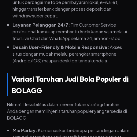
untuk berbagai metode pembayaran lokal, e-wallet,
hingga transfer bank dengan proses deposit dan
withdraw super cepat.
Layanan Pelanggan 24/7:
Tim Customer Service
profesional kami siap membantu Anda kapan saja melalui
fitur Live Chat dan WhatsApp selama 24 jam non-stop.
Desain User-Friendly & Mobile Responsive:
Akses
situs dengan mudah melalui perangkat smartphone
(Android/iOS) maupun desktop tanpa kendala.
Variasi Taruhan Judi Bola Populer di
BOLAGG
Nikmati fleksibilitas dalam menentukan strategi taruhan
Anda dengan memilih jenis taruhan populer yang tersedia di
BOLAGG
:
Mix Parlay:
Kombinasikan beberapa pertandingan dalam
satu paket taruhan untuk meraih kemenangan berlipat