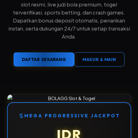
slot resmi, live judi bola premium, togel
terverifikasi, sports betting, dan crash games.
Dapatkan bonus deposit otomatis, penarikan
instan, serta dukungan 24/7 untuk setiap transaksi
Anda.
DAFTAR SEKARANG
MASUK & MAIN
MEGA PROGRESSIVE JACKPOT
IDR