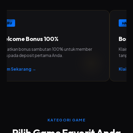
HARIAN
Bonus Deposit 10%
R
Klaim bonus deposit harian sebesar 10% setiap hari
Ak
tanpa batas limit.
ha
Klaim Sekarang →
Li
KATEGORI GAME
Pilih Game Favorit Anda