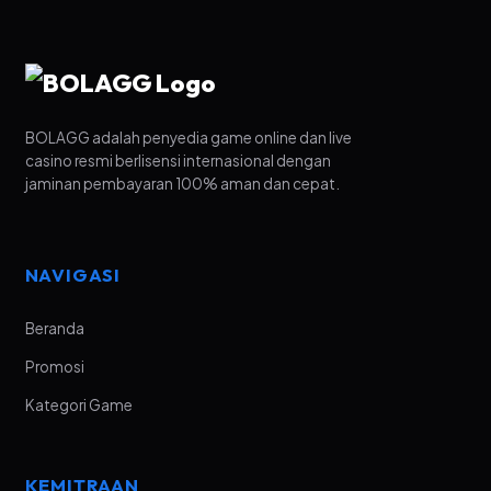
setelah melakukan deposit minimum yang ditentukan
pada halaman transaksi.
BOLAGG adalah penyedia game online dan live
casino resmi berlisensi internasional dengan
jaminan pembayaran 100% aman dan cepat.
NAVIGASI
Beranda
Promosi
Kategori Game
KEMITRAAN