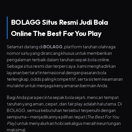
BOLAGG Situs Resmi Judi Bola
Online The Best For You Play
Selamat datang di
BOLAGG
, platform taruhan olahraga
nomor satu yang dirancang khusus untuk memberikan
pengalaman terbaik dalam taruhan sepak bola online.
Sebagai situs resmi dan terpercaya, kami menghadirkan
layanan bertaraf internasional dengan pasaran bola
terlengkap, odds paling kompetitif, serta sistem keamanan
mutakhir untuk menjaga kenyamanan bermain Anda.
Bagi Anda para pecinta sepak bola sejati, mencari tempat
taruhan yang aman, cepat, dan fair play adalah hal utama. Di
BOLAGG
, semua kebutuhan tersebut terpenuhi dengan
sempurna—menjadikannya pilihan tepat (
The Best For You
Play
) untuk menyalurkan hobi sekaligus meraih keuntungan
maksimal.