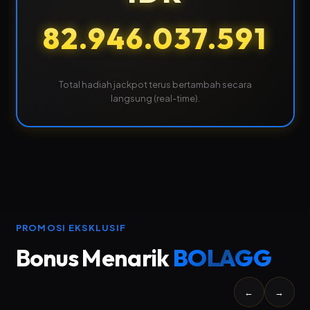
82.946.077.531
Total hadiah jackpot terus bertambah secara
langsung (real-time).
PROMOSI EKSKLUSIF
Bonus Menarik
BOLAGG
←
→