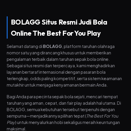
BOLAGG Situs Resmi Judi Bola
Online The Best For You Play
Selamat datang di
BOLAGG
, platform taruhan olahraga
nomor satu yang dirancang khusus untuk memberikan
pengalaman terbaik dalam taruhan sepak bola online.
Sebagai situs resmi dan terpercaya, kami menghadirkan
layanan bertaraf internasional dengan pasaran bola
terlengkap, odds paling kompetitif, serta sistem keamanan
mutakhir untuk menjaga kenyamanan bermain Anda.
Bagi Anda para pecinta sepak bola sejati, mencari tempat
taruhan yang aman, cepat, dan fair play adalah hal utama. Di
BOLAGG
, semua kebutuhan tersebut terpenuhi dengan
sempurna—menjadikannya pilihan tepat (
The Best For You
Play
) untuk menyalurkan hobi sekaligus meraih keuntungan
maksimal.