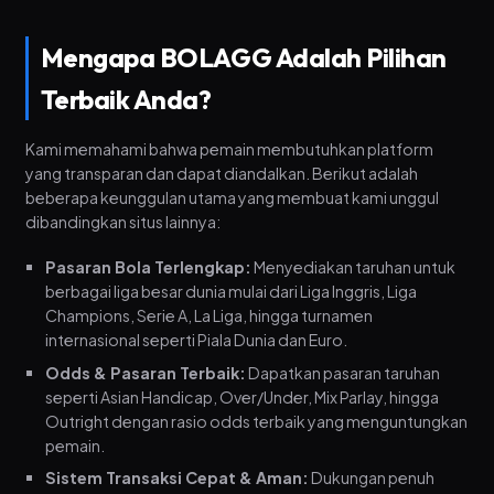
Mengapa BOLAGG Adalah Pilihan
Terbaik Anda?
Kami memahami bahwa pemain membutuhkan platform
yang transparan dan dapat diandalkan. Berikut adalah
beberapa keunggulan utama yang membuat kami unggul
dibandingkan situs lainnya:
Pasaran Bola Terlengkap:
Menyediakan taruhan untuk
berbagai liga besar dunia mulai dari Liga Inggris, Liga
Champions, Serie A, La Liga, hingga turnamen
internasional seperti Piala Dunia dan Euro.
Odds & Pasaran Terbaik:
Dapatkan pasaran taruhan
seperti Asian Handicap, Over/Under, Mix Parlay, hingga
Outright dengan rasio odds terbaik yang menguntungkan
pemain.
Sistem Transaksi Cepat & Aman:
Dukungan penuh