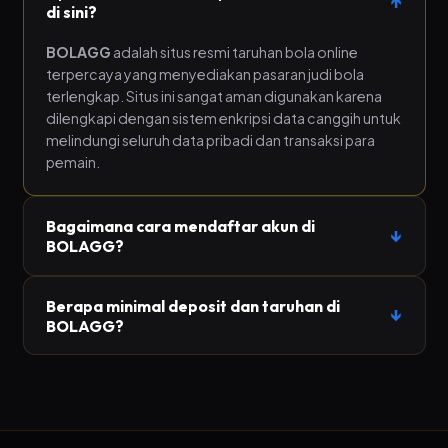
↓
di sini?
BOLAGG
adalah situs resmi taruhan bola online
terpercaya yang menyediakan pasaran judi bola
terlengkap. Situs ini sangat aman digunakan karena
dilengkapi dengan sistem enkripsi data canggih untuk
melindungi seluruh data pribadi dan transaksi para
pemain.
Bagaimana cara mendaftar akun di
↓
BOLAGG?
Proses pendaftaran sangat mudah. Anda hanya perlu
Berapa minimal deposit dan taruhan di
mengunjungi situs resmi
BOLAGG
, klik tombol
↓
BOLAGG?
Daftar
, lalu isi formulir pendaftaran dengan data
yang valid (Username, Password, Nomor Telepon, dan
Di
BOLAGG
, kami menyediakan minimum deposit
Rekening Bank). Setelah itu, akun Anda langsung siap
yang sangat terjangkau agar semua kalangan dapat
digunakan.
menikmati permainan. Anda sudah bisa mulai
memasang taruhan bola kesayangan Anda segera