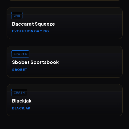
LIVE
Baccarat Squeeze
EVOLUTION GAMING
SPORTS
Sbobet Sportsbook
SBOBET
CRASH
Blackjak
BLACKJAK