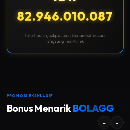
82.946.054.612
Total hadiah jackpot terus bertambah secara
langsung (real-time).
PROMOSI EKSKLUSIF
Bonus Menarik
BOLAGG
←
→