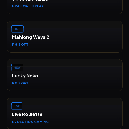
PRAGMATIC PLAY
HOT
Mahjong Ways 2
PG SOFT
NEW
Lucky Neko
PG SOFT
LIVE
Live Roulette
EVOLUTION GAMING